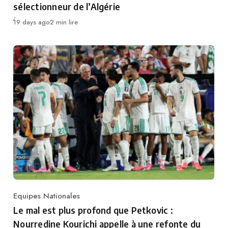
sélectionneur de l’Algérie
Publié
19 days ago
2 min lire
Equipes Nationales
Category
Le mal est plus profond que Petkovic :
Nourredine Kourichi appelle à une refonte du