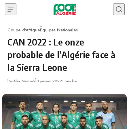
Skip to content
Coupe d'Afrique
Equipes Nationales
Category
CAN 2022 : Le onze
probable de l’Algérie face à
la Sierra Leone
Publié
Par
Alex Mesbah
10 janvier 2022
1 min lire