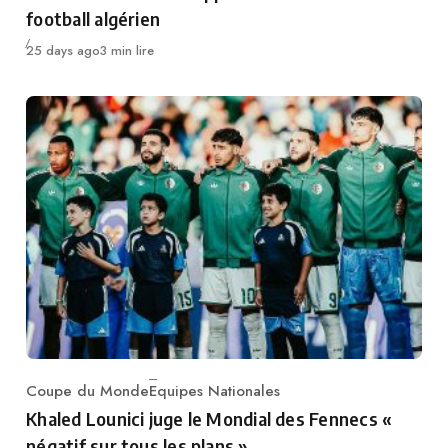
football algérien
Publié
25 days ago
3 min lire
Coupe du Monde
Equipes Nationales
Category
Khaled Lounici juge le Mondial des Fennecs «
négatif sur tous les plans »