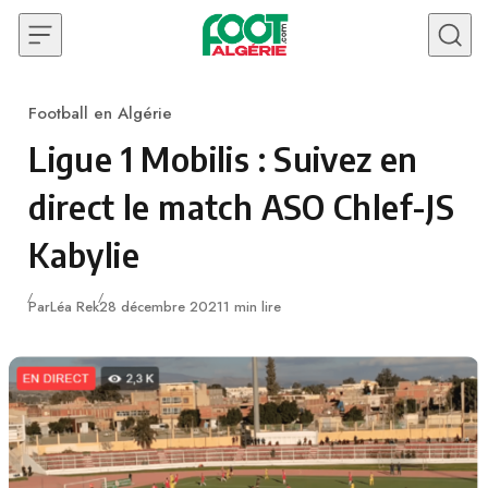
Skip to content
Football en Algérie
Category
Ligue 1 Mobilis : Suivez en
direct le match ASO Chlef-JS
Kabylie
Publié
Par
Léa Rek
28 décembre 2021
1 min lire