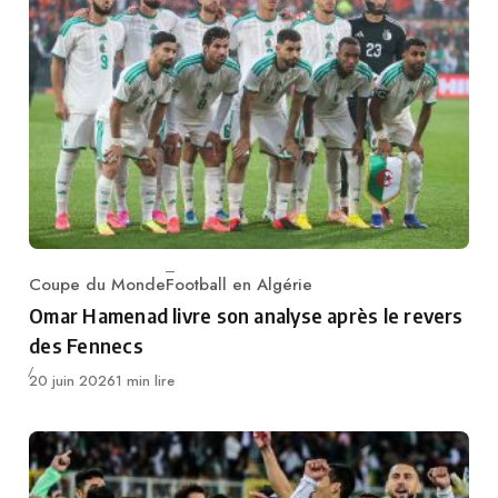
Coupe du Monde
Football en Algérie
Category
Omar Hamenad livre son analyse après le revers
des Fennecs
Publié
20 juin 2026
1 min lire