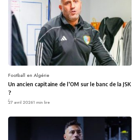
Football en Algérie
Category
Un ancien capitaine de l’OM sur le banc de la JSK
?
Publié
27 avril 2026
1 min lire