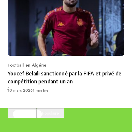
Football en Algérie
Category
Youcef Belaïli sanctionné par la FIFA et privé de
compétition pendant un an
Publié
10 mars 2026
1 min lire
En vedette
Populaire