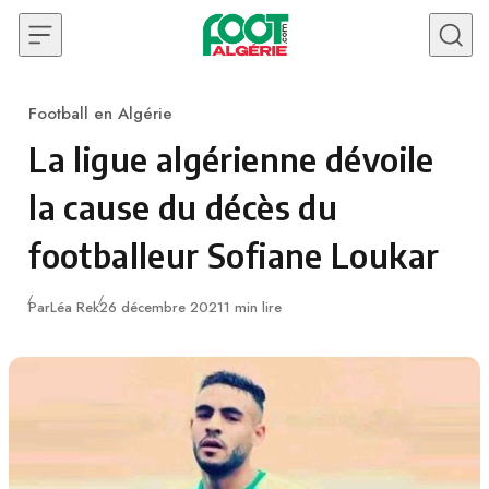
Skip to content
Football en Algérie
Category
La ligue algérienne dévoile
la cause du décès du
footballeur Sofiane Loukar
Publié
Par
Léa Rek
26 décembre 2021
1 min lire