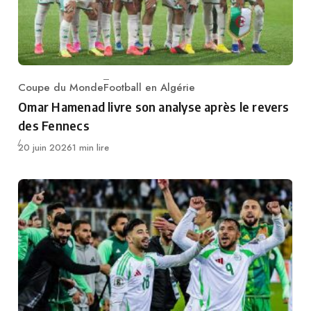
Coupe du Monde
Football en Algérie
Category
Omar Hamenad livre son analyse après le revers
des Fennecs
Publié
20 juin 2026
1 min lire