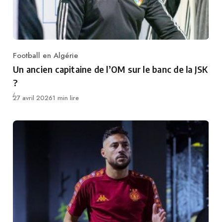
Football en Algérie
Category
Un ancien capitaine de l’OM sur le banc de la JSK
?
Publié
27 avril 2026
1 min lire