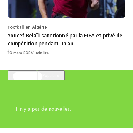
Football en Algérie
Category
Youcef Belaïli sanctionné par la FIFA et privé de
compétition pendant un an
Publié
10 mars 2026
1 min lire
En vedette
Populaire
Il n'y a pas de nouvelles.