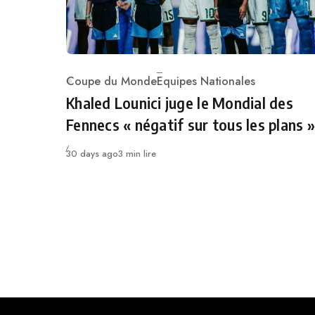
Coupe du Monde
Equipes Nationales
Category
Khaled Lounici juge le Mondial des
Fennecs « négatif sur tous les plans »
Publié
30 days ago
3 min lire