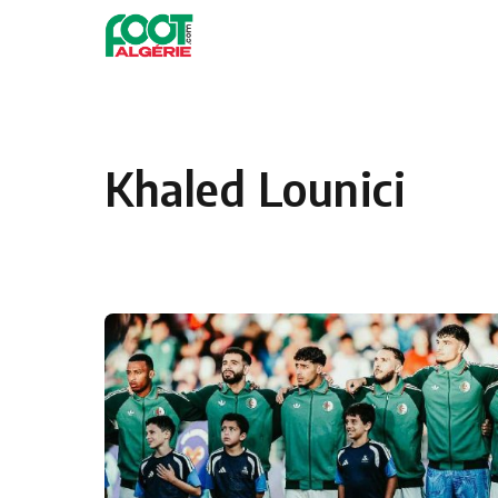
Skip to content
Football
Khaled Lounici