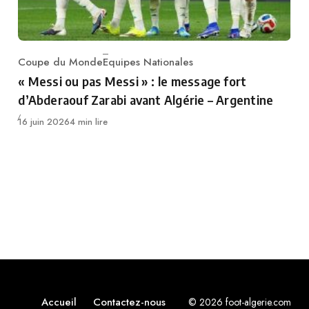
Coupe du Monde
Equipes Nationales
Category
« Messi ou pas Messi » : le message fort
d’Abderaouf Zarabi avant Algérie – Argentine
Publié
16 juin 2026
4 min lire
Accueil
Contactez-nous
© 2026 foot-algerie.com