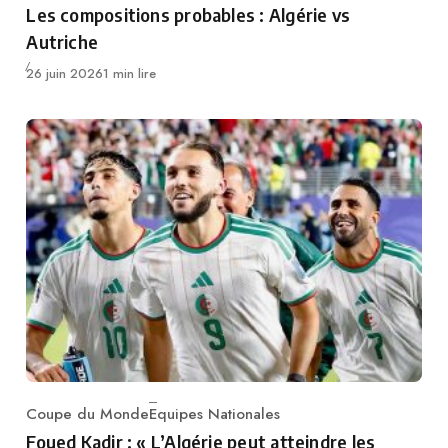
Les compositions probables : Algérie vs
Autriche
Publié
26 juin 2026
1 min lire
Coupe du Monde
Equipes Nationales
Category
Foued Kadir : « L’Algérie peut atteindre les