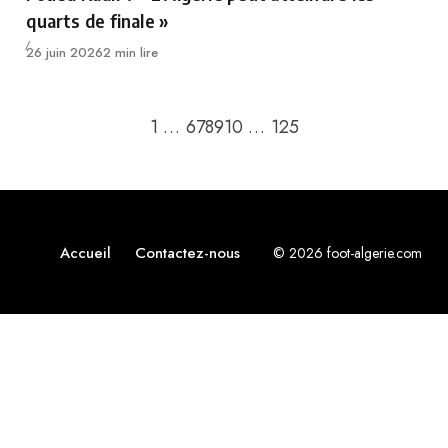
quarts de finale »
Publié
26 juin 2026
2 min lire
Retour à la page précédente
Passer à la page su
1
…
6
7
8
9
10
…
125
Accueil
Contactez-nous
© 2026 foot-algerie.com