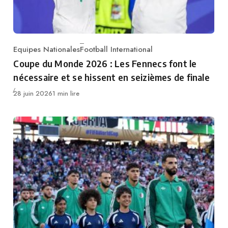
Equipes Nationales
Football International
Category
Coupe du Monde 2026 : Les Fennecs font le
nécessaire et se hissent en seizièmes de finale
Publié
28 juin 2026
1 min lire