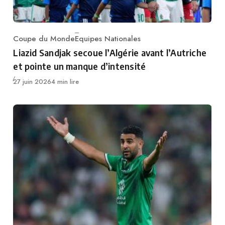
Coupe du Monde
Equipes Nationales
Category
Liazid Sandjak secoue l’Algérie avant l’Autriche
et pointe un manque d’intensité
Publié
27 juin 2026
4 min lire