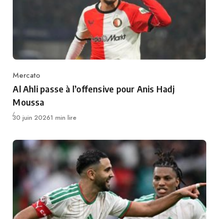
Mercato
Category
Al Ahli passe à l’offensive pour Anis Hadj
Moussa
Publié
30 juin 2026
1 min lire