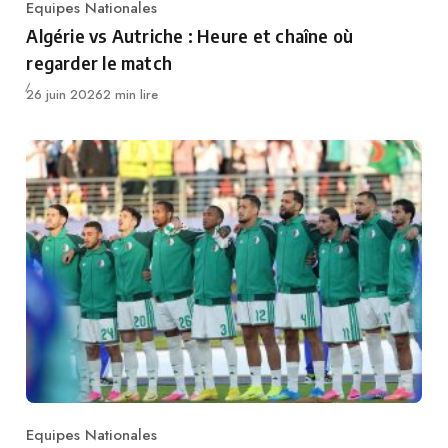
Equipes Nationales
Category
Algérie vs Autriche : Heure et chaîne où
regarder le match
Publié
26 juin 2026
2 min lire
Equipes Nationales
Category