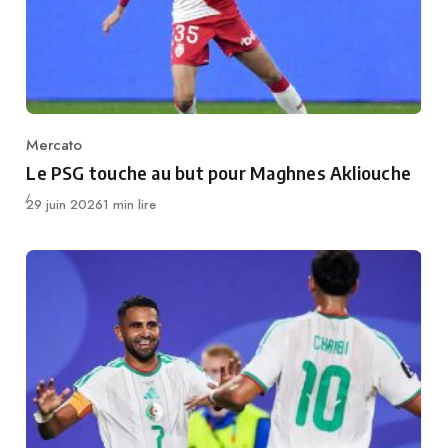
Mercato
Category
Le PSG touche au but pour Maghnes Akliouche
Publié
29 juin 2026
1 min lire