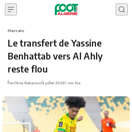
Skip to content
Mercato
Category
Le transfert de Yassine
Benhattab vers Al Ahly
reste flou
Publié
Par
Olivia Rabarison
4 juillet 2026
1 min lire