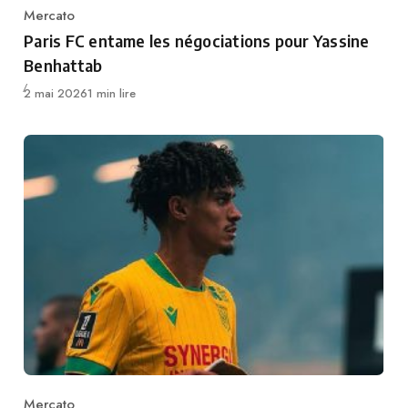
Mercato
Category
Paris FC entame les négociations pour Yassine
Benhattab
Publié
2 mai 2026
1 min lire
Mercato