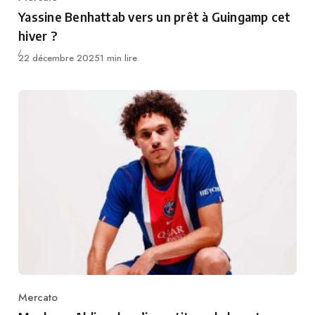
Category
Yassine Benhattab vers un prêt à Guingamp cet
hiver ?
Publié
22 décembre 2025
1 min lire
Mercato
Category