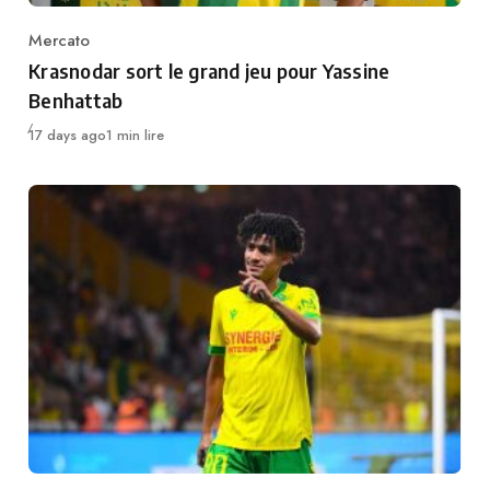
Mercato
Category
Krasnodar sort le grand jeu pour Yassine
Benhattab
Publié
17 days ago
1 min lire