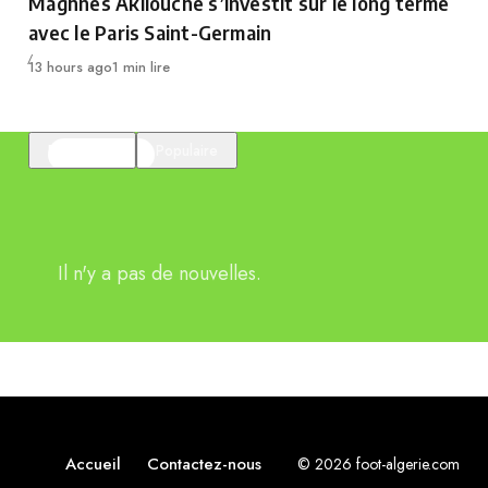
Maghnes Akliouche s’investit sur le long terme
avec le Paris Saint-Germain
Publié
13 hours ago
1 min lire
En vedette
Populaire
Il n'y a pas de nouvelles.
Accueil
Contactez-nous
© 2026 foot-algerie.com