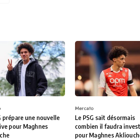
o
Mercato
ry
Category
 prépare une nouvelle
Le PSG sait désormais
sive pour Maghnes
combien il faudra invest
uche
pour Maghnes Akliouch