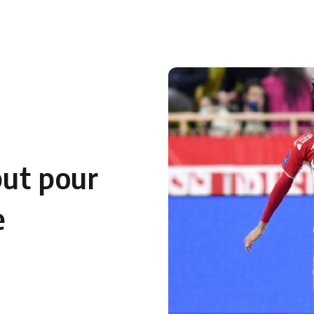
 en Algérie
Equipes Nationales
Verts du Monde
Chaînes-
but pour
e