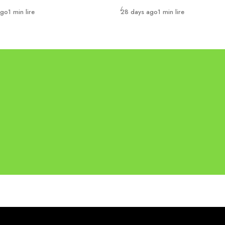
Publié
ago
1 min lire
28 days ago
1 min lire