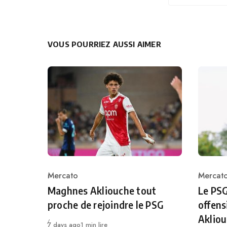
VOUS POURRIEZ AUSSI AIMER
Mercato
Mercat
Category
Catego
Maghnes Akliouche tout
Le PSG
proche de rejoindre le PSG
offen
Aklio
Publié
7 days ago
1 min lire