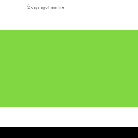
Publié
2 days ago
1 min lire