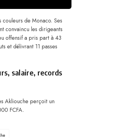
es couleurs de Monaco. Ses
t convaincu les dirigeants
eu offensif a pris part à 43
ts et délivrant 11 passes
s, salaire, records
es
Akliouche perçoit un
 000 FCFA
.
che