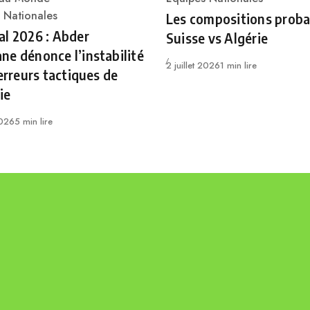
Category
ry
 Nationales
Les compositions proba
l 2026 : Abder
Suisse vs Algérie
e dénonce l’instabilité
Publié
2 juillet 2026
1 min lire
 erreurs tactiques de
ie
2026
5 min lire