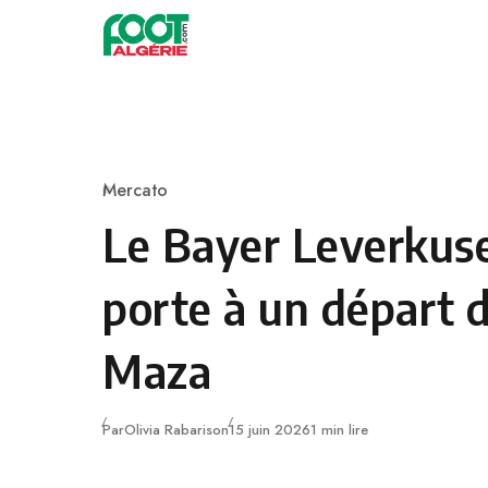
Skip to content
Football
Mercato
Category
Le Bayer Leverkuse
porte à un départ 
Maza
Publié
Par
Olivia Rabarison
15 juin 2026
1 min lire