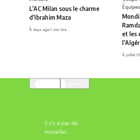
Category
Catego
Equipes
L’AC Milan sous le charme
Mondia
d’Ibrahim Maza
Ramdan
Publié
6 days ago
1 min lire
et les
l’Algér
Publié
4 juillet 
En vedette
Populaire
Il n'y a pas de
nouvelles.