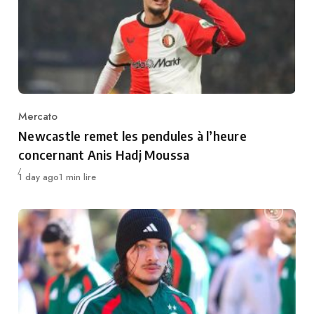
Mercato
Category
Newcastle remet les pendules à l’heure
concernant Anis Hadj Moussa
Publié
1 day ago
1 min lire