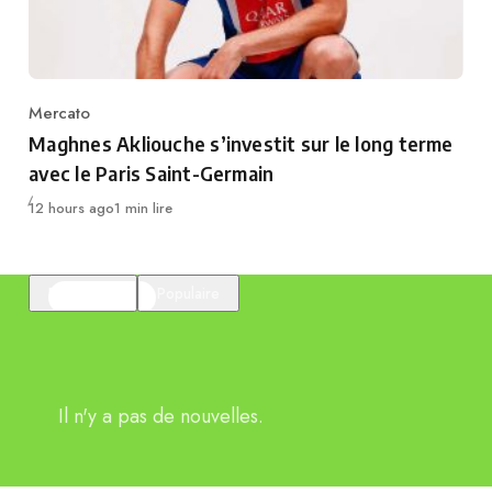
Mercato
Category
Maghnes Akliouche s’investit sur le long terme
avec le Paris Saint-Germain
Publié
12 hours ago
1 min lire
En vedette
Populaire
Il n'y a pas de nouvelles.