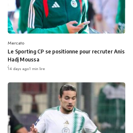
Mercato
Category
Le Sporting CP se positionne pour recruter Anis
Hadj Moussa
Publié
14 days ago
1 min lire