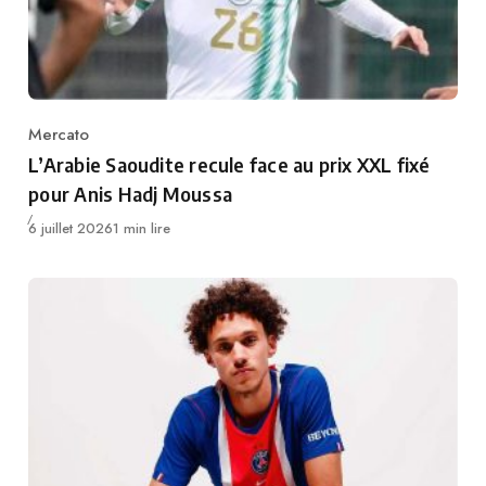
Mercato
Category
L’Arabie Saoudite recule face au prix XXL fixé
pour Anis Hadj Moussa
Publié
6 juillet 2026
1 min lire