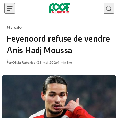
Skip to content
Mercato
Category
Feyenoord refuse de vendre
Anis Hadj Moussa
Publié
Par
Olivia Rabarison
28 mai 2026
1 min lire