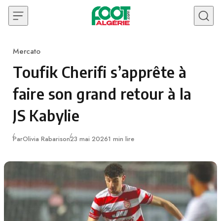
Skip to content
Mercato
Category
Toufik Cherifi s’apprête à
faire son grand retour à la
JS Kabylie
Publié
Par
Olivia Rabarison
23 mai 2026
1 min lire