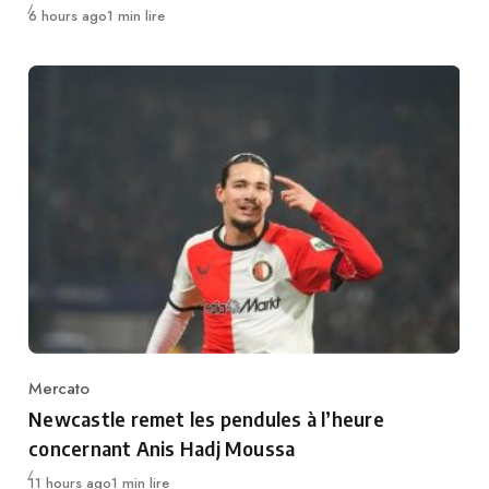
Publié
6 hours ago
1 min lire
Mercato
Category
Newcastle remet les pendules à l’heure
concernant Anis Hadj Moussa
Publié
11 hours ago
1 min lire