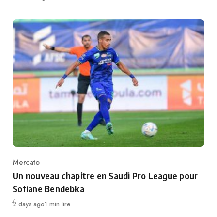
Mercato
Category
Un nouveau chapitre en Saudi Pro League pour
Sofiane Bendebka
Publié
2 days ago
1 min lire