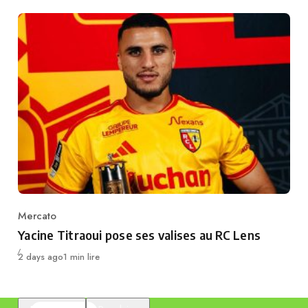
Mercato
Category
Yacine Titraoui pose ses valises au RC Lens
Publié
2 days ago
1 min lire