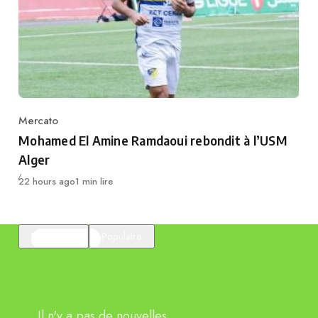
Mercato
Category
Mohamed El Amine Ramdaoui rebondit à l’USM
Alger
Publié
22 hours ago
1 min lire
En vedette
Populaire
Il n'y a pas de nouvelles.