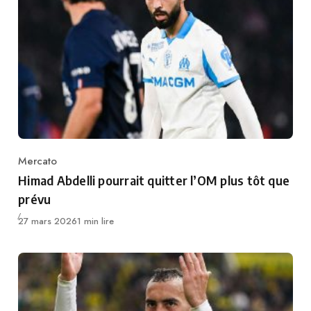
Mercato
Category
Himad Abdelli pourrait quitter l’OM plus tôt que
prévu
Publié
27 mars 2026
1 min lire