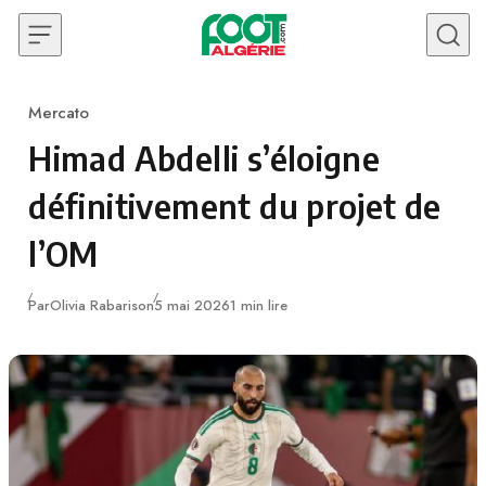
Skip to content
Mercato
Category
Himad Abdelli s’éloigne
définitivement du projet de
l’OM
Publié
Par
Olivia Rabarison
5 mai 2026
1 min lire