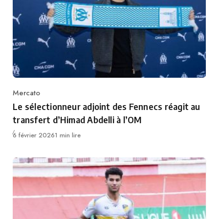
Mercato
Category
Le sélectionneur adjoint des Fennecs réagit au
transfert d’Himad Abdelli à l’OM
Publié
6 février 2026
1 min lire