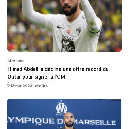
Mercato
Category
Himad Abdelli a décliné une offre record du
Qatar pour signer à l’OM
Publié
9 février 2026
1 min lire