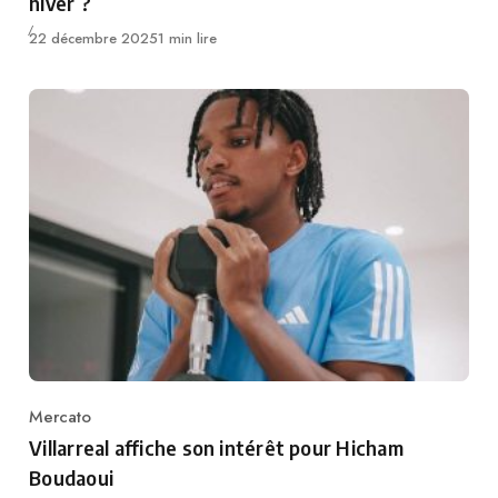
hiver ?
Publié
22 décembre 2025
1 min lire
Mercato
Category
Villarreal affiche son intérêt pour Hicham
Boudaoui