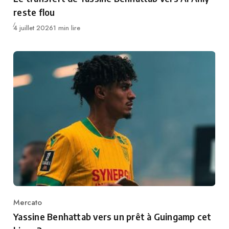
reste flou
Publié
4 juillet 2026
1 min lire
Mercato
Category
Yassine Benhattab vers un prêt à Guingamp cet