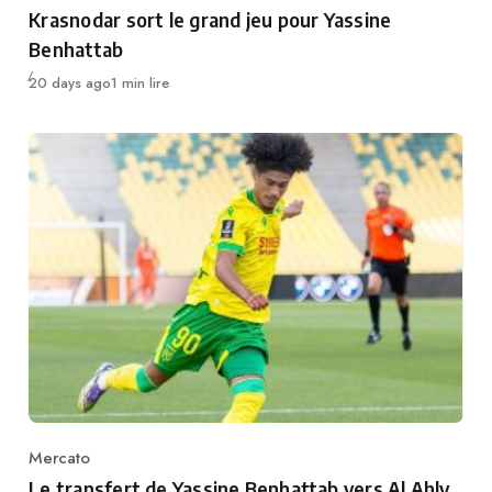
Category
Krasnodar sort le grand jeu pour Yassine
Benhattab
Publié
20 days ago
1 min lire
Mercato
Category
Le transfert de Yassine Benhattab vers Al Ahly