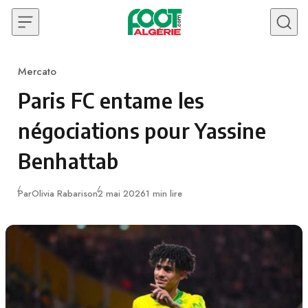
Skip to content
Mercato
Category
Paris FC entame les
négociations pour Yassine
Benhattab
Publié
Par
Olivia Rabarison
2 mai 2026
1 min lire