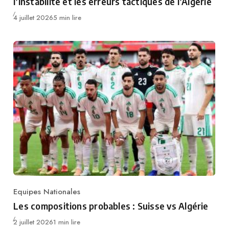
l’instabilité et les erreurs tactiques de l’Algérie
Publié
4 juillet 2026
5 min lire
Equipes Nationales
Category
Les compositions probables : Suisse vs Algérie
Publié
2 juillet 2026
1 min lire