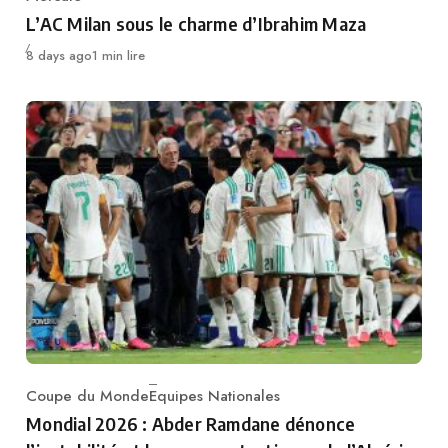
Category
L’AC Milan sous le charme d’Ibrahim Maza
Publié
8 days ago
1 min lire
Coupe du Monde
Equipes Nationales
Category
Mondial 2026 : Abder Ramdane dénonce