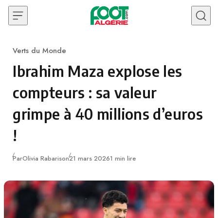
Skip to content
Verts du Monde
Category
Ibrahim Maza explose les
compteurs : sa valeur
grimpe à 40 millions d’euros
!
Publié
Par
Olivia Rabarison
21 mars 2026
1 min lire