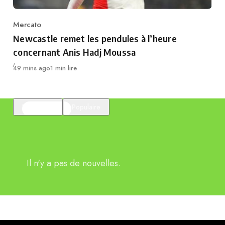
Mercato
Category
Newcastle remet les pendules à l’heure
concernant Anis Hadj Moussa
Publié
49 mins ago
1 min lire
En vedette
Populaire
Il n'y a pas de nouvelles.