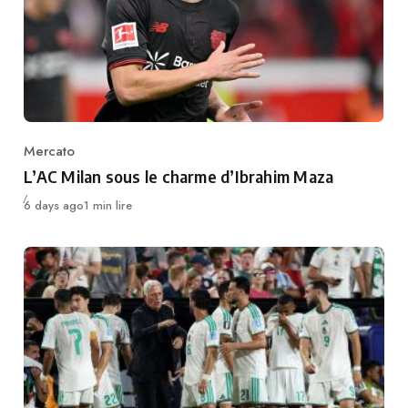
Mercato
Category
L’AC Milan sous le charme d’Ibrahim Maza
Publié
6 days ago
1 min lire