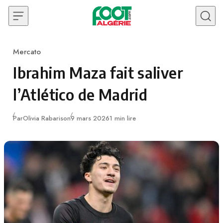
Skip to content
Mercato
Category
Ibrahim Maza fait saliver
l’Atlético de Madrid
Publié
Par
Olivia Rabarison
9 mars 2026
1 min lire