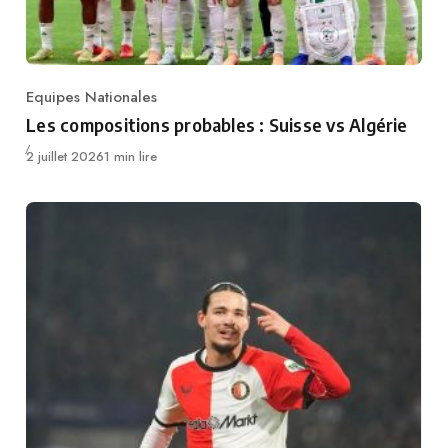
Equipes Nationales
Category
Les compositions probables : Suisse vs Algérie
Publié
2 juillet 2026
1 min lire