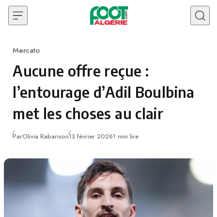
Skip to content
Mercato
Category
Aucune offre reçue :
l’entourage d’Adil Boulbina
met les choses au clair
Publié
Par
Olivia Rabarison
13 février 2026
1 min lire