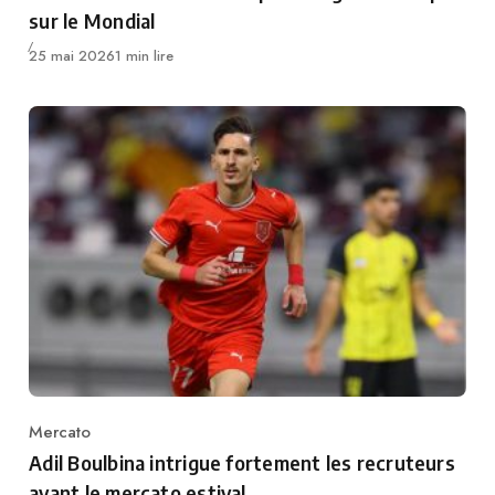
sur le Mondial
Publié
25 mai 2026
1 min lire
Mercato
Category
Adil Boulbina intrigue fortement les recruteurs
avant le mercato estival