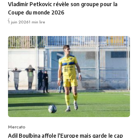
Vladimir Petkovic révèle son groupe pour la
Coupe du monde 2026
Publié
1 juin 2026
1 min lire
Mercato
Category
Adil Boulbina affole l’Europe mais garde le cap