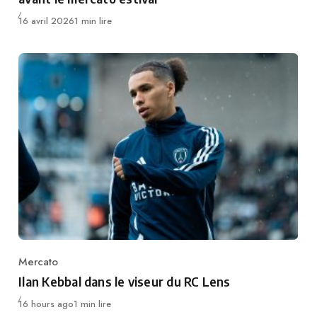
Publié
16 avril 2026
1 min lire
Mercato
Category
Ilan Kebbal dans le viseur du RC Lens
Publié
16 hours ago
1 min lire