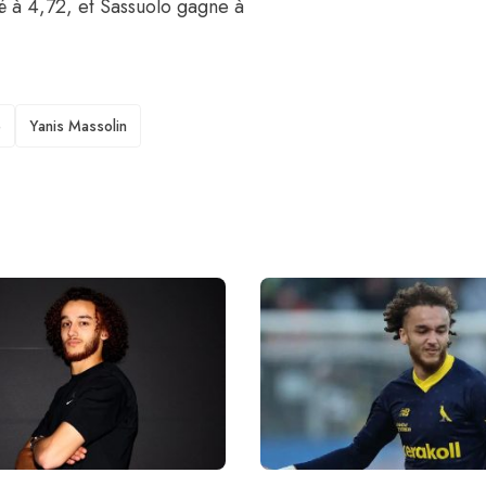
ué à 4,72, et Sassuolo gagne à
e
Yanis Massolin