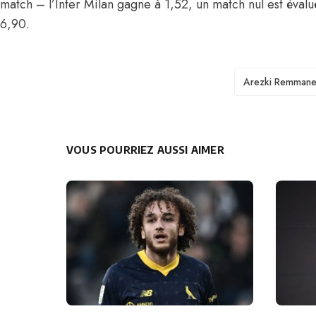
match – l’Inter Milan gagne à 1,52, un match nul est éval
6,90.
TAGS
Arezki Remman
VOUS POURRIEZ AUSSI AIMER