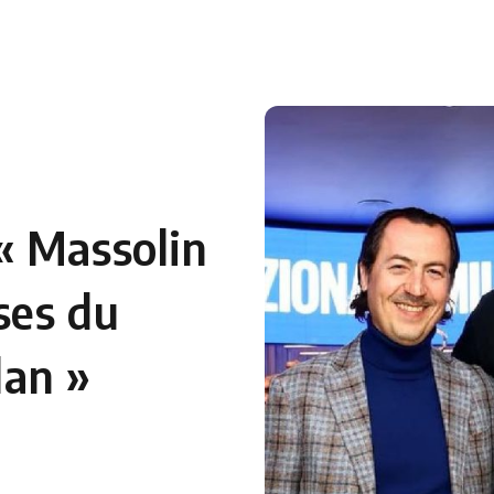
 en Algérie
Equipes Nationales
Verts du Monde
Chaînes-
« Massolin
ses du
lan »