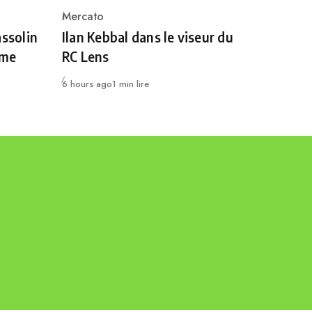
Mercato
Category
assolin
Ilan Kebbal dans le viseur du
rme
RC Lens
Publié
6 hours ago
1 min lire