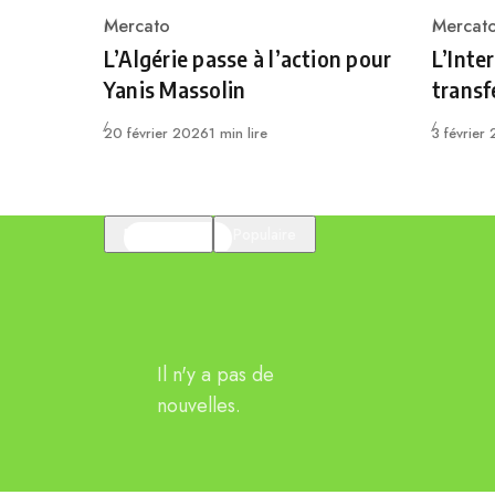
Mercato
Mercat
Category
Catego
L’Algérie passe à l’action pour
L’Inter
Yanis Massolin
transf
Publié
Publié
20 février 2026
1 min lire
3 février
En vedette
Populaire
Il n'y a pas de
nouvelles.