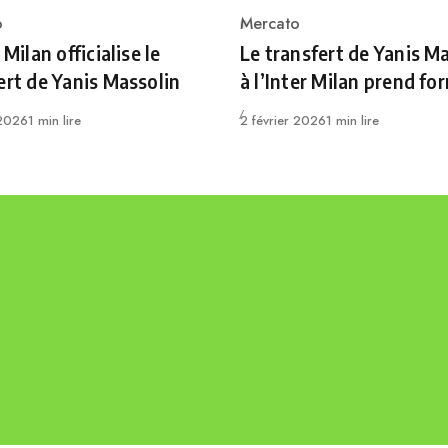
o
Mercato
ry
Category
 Milan officialise le
Le transfert de Yanis M
ert de Yanis Massolin
à l’Inter Milan prend fo
Publié
 2026
1 min lire
2 février 2026
1 min lire