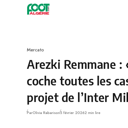
Skip to content
Football
Mercato
Category
Arezki Remmane : 
coche toutes les ca
projet de l’Inter Mi
Publié
Par
Olivia Rabarison
5 février 2026
2 min lire