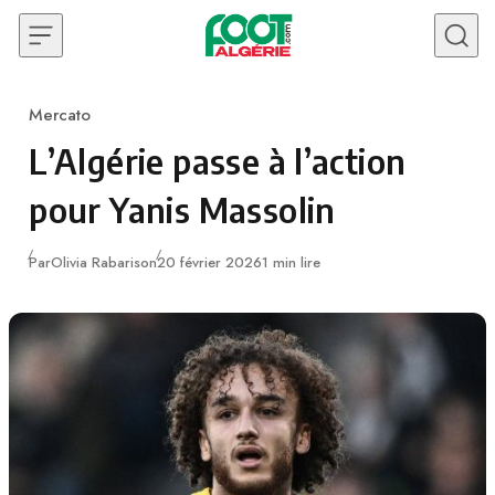
Skip to content
Mercato
Category
L’Algérie passe à l’action
pour Yanis Massolin
Publié
Par
Olivia Rabarison
20 février 2026
1 min lire