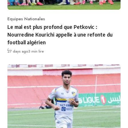
Equipes Nationales
Category
Le mal est plus profond que Petkovic :
Nourredine Kourichi appelle à une refonte du
football algérien
Publié
27 days ago
3 min lire