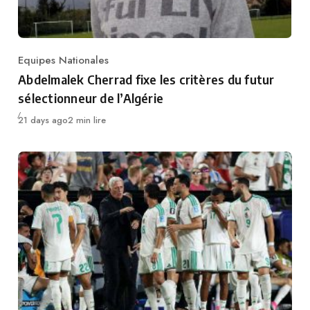
Equipes Nationales
Category
Abdelmalek Cherrad fixe les critères du futur
sélectionneur de l’Algérie
Publié
21 days ago
2 min lire