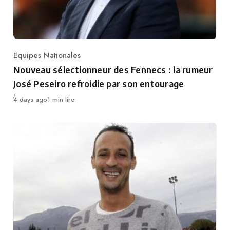
Equipes Nationales
Category
Nouveau sélectionneur des Fennecs : la rumeur
José Peseiro refroidie par son entourage
Publié
4 days ago
1 min lire