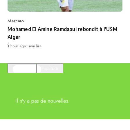
Mercato
Category
Mohamed El Amine Ramdaoui rebondit à l’USM
Alger
Publié
1 hour ago
1 min lire
En vedette
Populaire
Il n'y a pas de nouvelles.