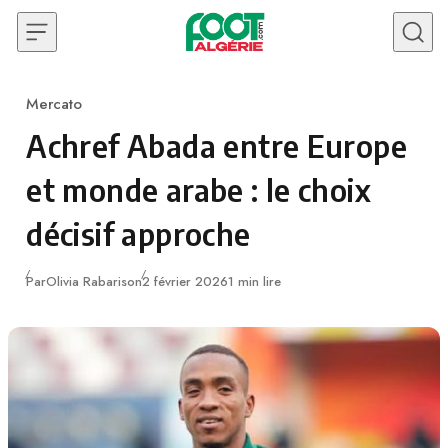
Skip to content
Mercato
Category
Achref Abada entre Europe
et monde arabe : le choix
décisif approche
Publié
Par
Olivia Rabarison
2 février 2026
1 min lire