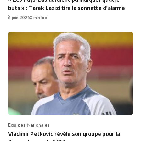
buts » : Tarek Lazizi tire la sonnette d’alarme
Publié
6 juin 2026
3 min lire
Equipes Nationales
Category
Vladimir Petkovic révèle son groupe pour la