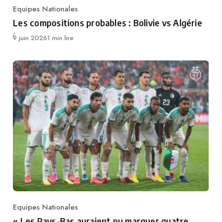
Equipes Nationales
Category
Les compositions probables : Bolivie vs Algérie
Publié
9 juin 2026
1 min lire
Equipes Nationales
Category
« Les Pays-Bas auraient pu marquer quatre