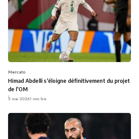
Mercato
Category
Himad Abdelli s’éloigne définitivement du projet
de l’OM
Publié
5 mai 2026
1 min lire