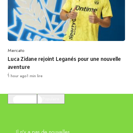
Mercato
Category
Luca Zidane rejoint Leganés pour une nouvelle
aventure
Publié
1 hour ago
1 min lire
En vedette
Populaire
Il n'y a pas de nouvelles.