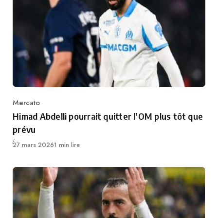
Mercato
Category
Himad Abdelli pourrait quitter l’OM plus tôt que
prévu
Publié
27 mars 2026
1 min lire