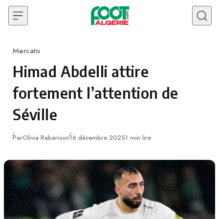
Skip to content
Mercato
Category
Himad Abdelli attire
fortement l’attention de
Séville
Publié
Par
Olivia Rabarison
16 décembre 2025
1 min lire