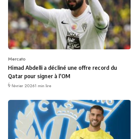
Mercato
Category
Himad Abdelli a décliné une offre record du
Qatar pour signer à l’OM
Publié
9 février 2026
1 min lire