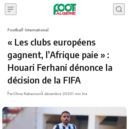
Skip to content
Football International
Category
« Les clubs européens
gagnent, l’Afrique paie » :
Houari Ferhani dénonce la
décision de la FIFA
Publié
Par
Olivia Rabarison
4 décembre 2025
1 min lire