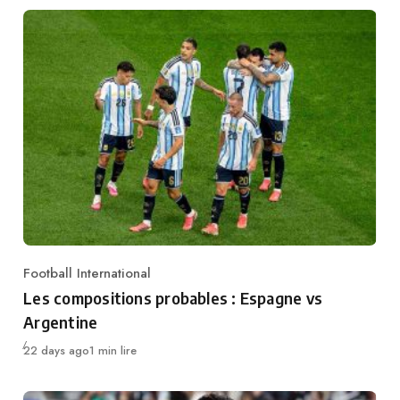
Football International
Category
Les compositions probables : Espagne vs
Argentine
Publié
22 days ago
1 min lire