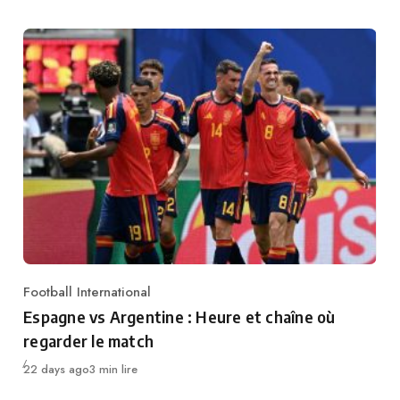
Football International
Category
Espagne vs Argentine : Heure et chaîne où
regarder le match
Publié
22 days ago
3 min lire