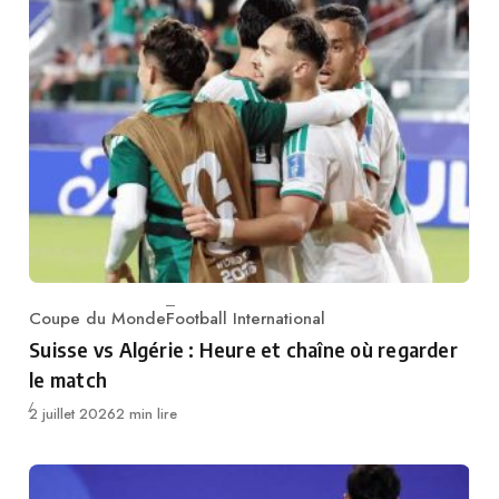
Coupe du Monde
Football International
Category
Suisse vs Algérie : Heure et chaîne où regarder
le match
Publié
2 juillet 2026
2 min lire