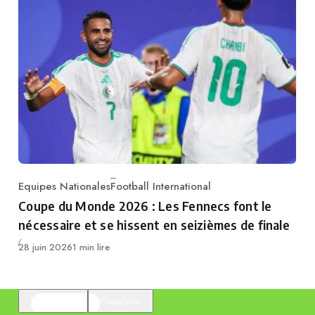
Equipes Nationales
Football International
Category
Coupe du Monde 2026 : Les Fennecs font le
nécessaire et se hissent en seizièmes de finale
Publié
28 juin 2026
1 min lire
En vedette
Populaire