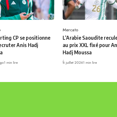
o
Mercato
ry
Category
rting CP se positionne
L’Arabie Saoudite recul
ecruter Anis Hadj
au prix XXL fixé pour An
a
Hadj Moussa
Publié
ago
1 min lire
6 juillet 2026
1 min lire