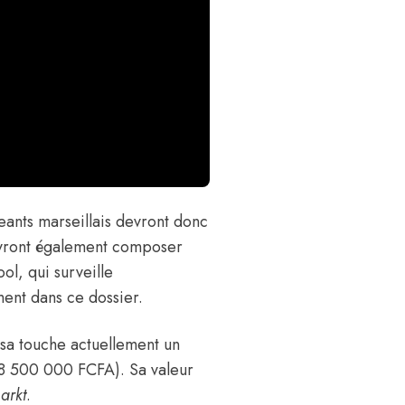
eants marseillais devront donc
devront également composer
l, qui surveille
ment dans ce dossier.
a touche actuellement un
318 500 000 FCFA)
. Sa valeur
arkt
.