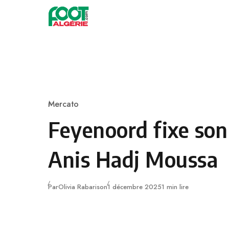
Skip to content
Football
Mercato
Category
Feyenoord fixe son
Anis Hadj Moussa
Publié
Par
Olivia Rabarison
1 décembre 2025
1 min lire