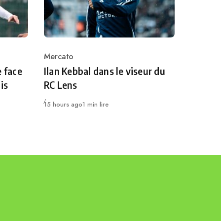
Mercato
Category
e face
Ilan Kebbal dans le viseur du
is
RC Lens
Publié
15 hours ago
1 min lire