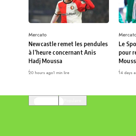
Mercato
Mercat
Category
Catego
Newcastle remet les pendules
Le Spo
à l’heure concernant Anis
pour r
Hadj Moussa
Mouss
Publié
Publié
20 hours ago
1 min lire
14 days 
En vedette
Populaire