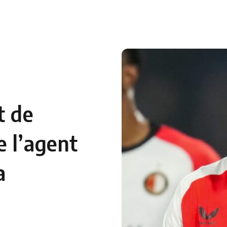
 en Algérie
Equipes Nationales
Verts du Monde
Chaînes-
t de
 l’agent
a