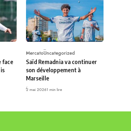
Mercato
Uncategorized
Category
e face
Saïd Remadnia va continuer
is
son développement à
Marseille
Publié
2 mai 2026
1 min lire