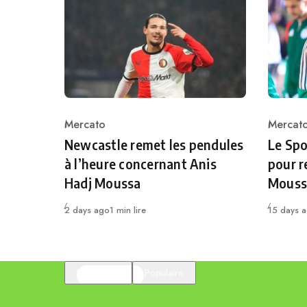
Mercato
Mercat
Category
Catego
Newcastle remet les pendules
Le Spo
à l’heure concernant Anis
pour r
Hadj Moussa
Mouss
Publié
Publié
2 days ago
1 min lire
15 days 
En vedette
Populaire