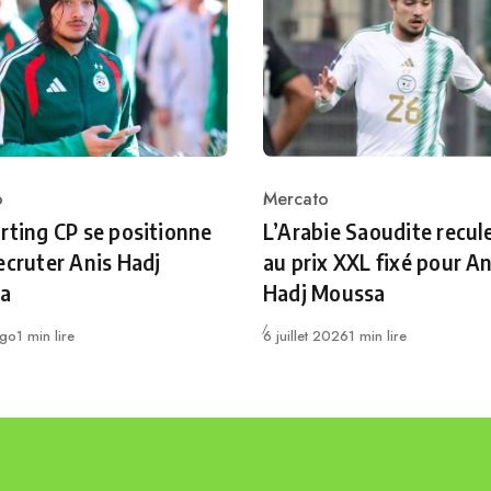
o
Mercato
ry
Category
rting CP se positionne
L’Arabie Saoudite recul
ecruter Anis Hadj
au prix XXL fixé pour An
a
Hadj Moussa
Publié
ago
1 min lire
6 juillet 2026
1 min lire