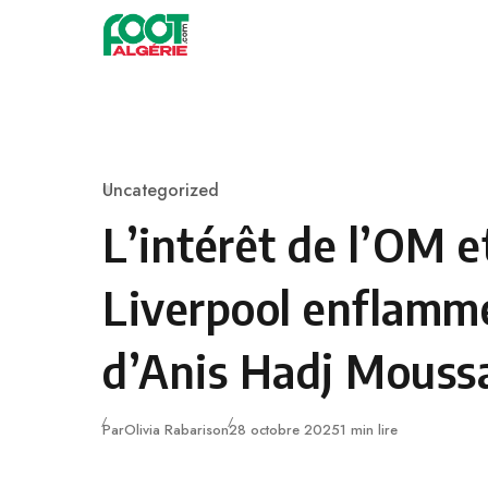
Skip to content
Football
Uncategorized
Category
L’intérêt de l’OM e
Liverpool enflamme
d’Anis Hadj Mouss
Publié
Par
Olivia Rabarison
28 octobre 2025
1 min lire