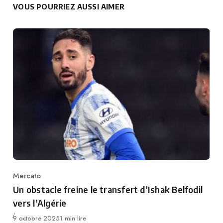
VOUS POURRIEZ AUSSI AIMER
Mercato
Category
Un obstacle freine le transfert d’Ishak Belfodil
vers l’Algérie
Publié
9 octobre 2025
1 min lire