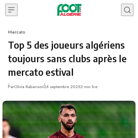
Skip to content
Mercato
Category
Top 5 des joueurs algériens
toujours sans clubs après le
mercato estival
Publié
Par
Olivia Rabarison
26 septembre 2025
2 min lire