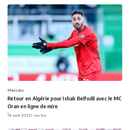
Mercato
Category
Retour en Algérie pour Ishak Belfodil avec le MC
Oran en ligne de mire
Publié
18 août 2025
1 min lire