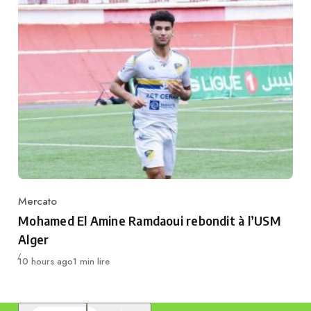
Mercato
Category
Mohamed El Amine Ramdaoui rebondit à l’USM
Alger
Publié
10 hours ago
1 min lire