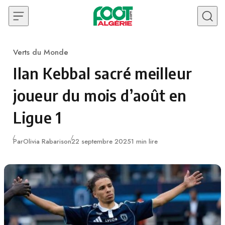
Skip to content
Verts du Monde
Category
Ilan Kebbal sacré meilleur
joueur du mois d’août en
Ligue 1
Publié
Par
Olivia Rabarison
22 septembre 2025
1 min lire