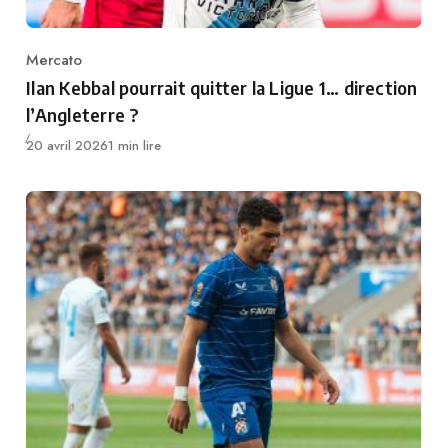
Mercato
Category
Ilan Kebbal pourrait quitter la Ligue 1… direction
l’Angleterre ?
Publié
20 avril 2026
1 min lire