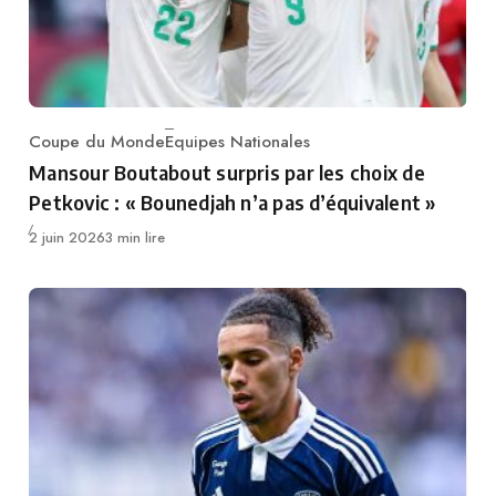
Coupe du Monde
Equipes Nationales
Category
Mansour Boutabout surpris par les choix de
Petkovic : « Bounedjah n’a pas d’équivalent »
Publié
2 juin 2026
3 min lire