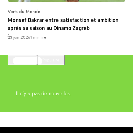
Verts du Monde
Category
Monsef Bakrar entre satisfaction et ambition
après sa saison au Dinamo Zagreb
Publié
23 juin 2026
1 min lire
En vedette
Populaire
Il n'y a pas de nouvelles.