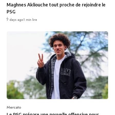
Category
Maghnes Akliouche tout proche de rejoindre le
PSG
Publié
7 days ago
1 min lire
Mercato
Category
Le PSG prépare une nouvelle offensive pour