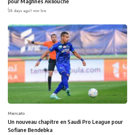
pour Maghnes Akliouche
Publié
28 days ago
1 min lire
Mercato
Category
Un nouveau chapitre en Saudi Pro League pour
Sofiane Bendebka