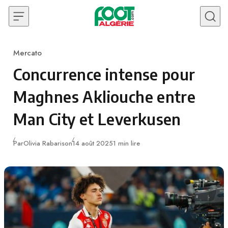
Skip to content
Mercato
Category
Concurrence intense pour
Maghnes Akliouche entre
Man City et Leverkusen
Publié
Par
Olivia Rabarison
14 août 2025
1 min lire