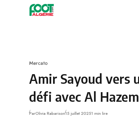
Skip to content
Football
Mercato
Category
Amir Sayoud vers 
défi avec Al Haze
Publié
Par
Olivia Rabarison
15 juillet 2025
1 min lire