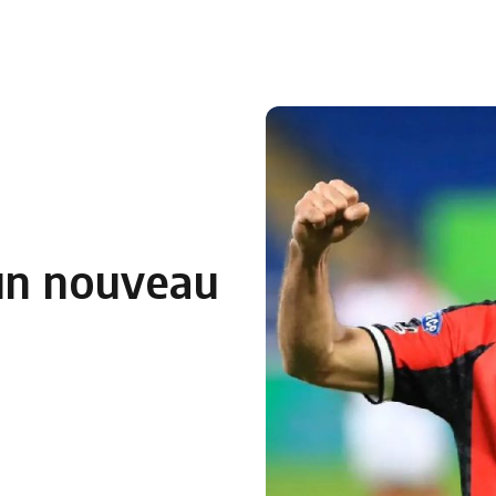
 en Algérie
Equipes Nationales
Verts du Monde
Chaînes-
un nouveau
m