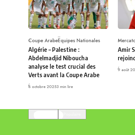
Coupe Arabe
Equipes Nationales
Mercat
Category
Catego
Algérie – Palestine :
Amir S
Abdelmadjid Niboucha
rejoin
analyse le test crucial des
Publié
9 août 2
Verts avant la Coupe Arabe
Publié
8 octobre 2025
3 min lire
En vedette
Populaire