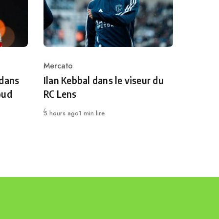
Mercato
Category
 dans
Ilan Kebbal dans le viseur du
oud
RC Lens
Publié
5 hours ago
1 min lire