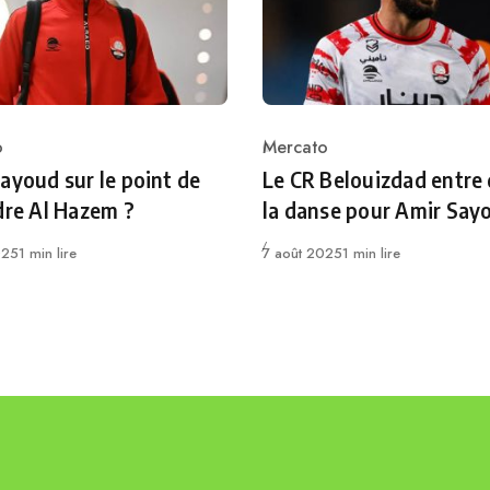
o
Mercato
ry
Category
ayoud sur le point de
Le CR Belouizdad entre
dre Al Hazem ?
la danse pour Amir Say
Publié
025
1 min lire
7 août 2025
1 min lire