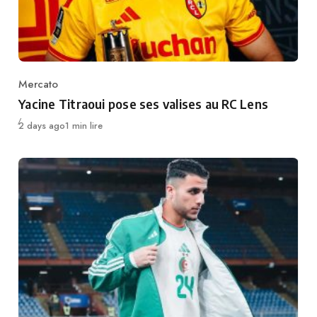
Mercato
Category
Yacine Titraoui pose ses valises au RC Lens
Publié
2 days ago
1 min lire