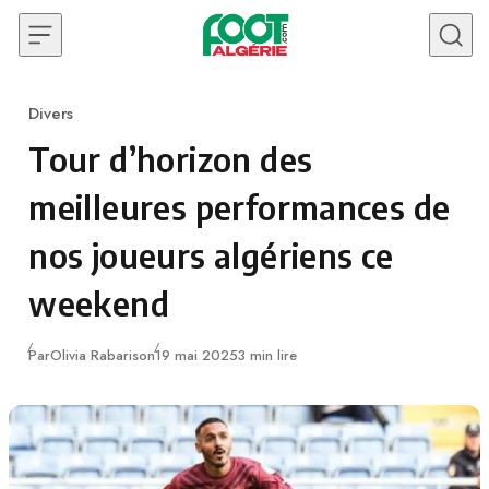
Skip to content
Divers
Category
Tour d’horizon des
meilleures performances de
nos joueurs algériens ce
weekend
Publié
Par
Olivia Rabarison
19 mai 2025
3 min lire