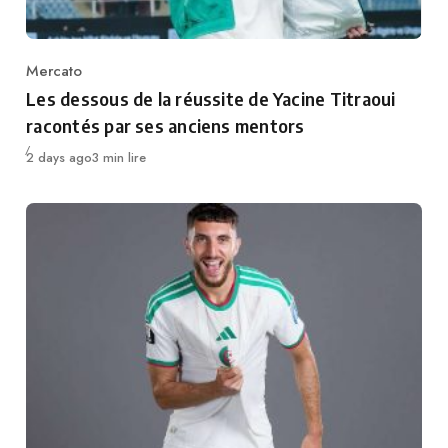
Mercato
Category
Les dessous de la réussite de Yacine Titraoui
racontés par ses anciens mentors
Publié
2 days ago
3 min lire