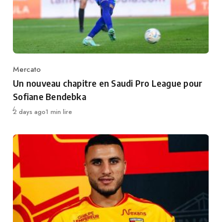
Mercato
Category
Un nouveau chapitre en Saudi Pro League pour
Sofiane Bendebka
Publié
2 days ago
1 min lire