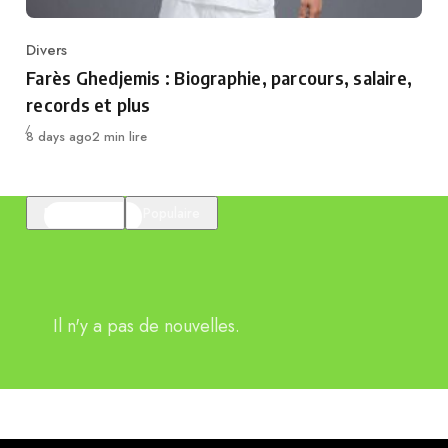
Divers
Category
Farès Ghedjemis : Biographie, parcours, salaire,
records et plus
Publié
8 days ago
2 min lire
En vedette
Populaire
Il n'y a pas de nouvelles.