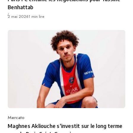
Benhattab
Publié
2 mai 2026
1 min lire
Mercato
Category
Maghnes Akliouche s’investit sur le long terme