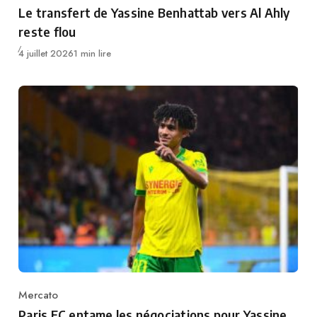
Category
Le transfert de Yassine Benhattab vers Al Ahly
reste flou
Publié
4 juillet 2026
1 min lire
Mercato
Category
Paris FC entame les négociations pour Yassine