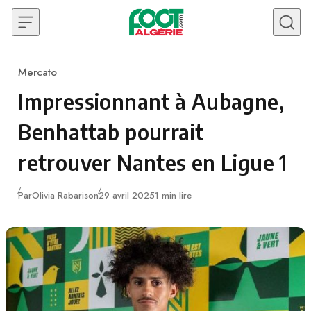
Skip to content
Mercato
Category
Impressionnant à Aubagne,
Benhattab pourrait
retrouver Nantes en Ligue 1
Publié
Par
Olivia Rabarison
29 avril 2025
1 min lire