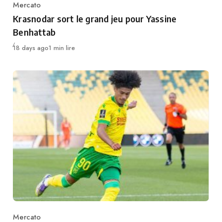
Mercato
Category
Krasnodar sort le grand jeu pour Yassine
Benhattab
Publié
18 days ago
1 min lire
Mercato