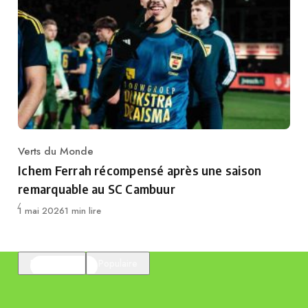
Verts du Monde
Category
Ichem Ferrah récompensé après une saison
remarquable au SC Cambuur
Publié
1 mai 2026
1 min lire
En vedette
Populaire