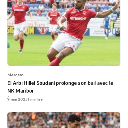
Mercato
Category
El Arbi Hillel Soudani prolonge son bail avec le
NK Maribor
Publié
9 mai 2025
1 min lire