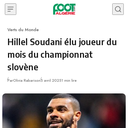
Skip to content
Verts du Monde
Category
Hillel Soudani élu joueur du
mois du championnat
slovène
Publié
Par
Olivia Rabarison
5 avril 2025
1 min lire