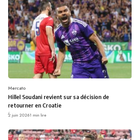
Mercato
Category
Hillel Soudani revient sur sa décision de
retourner en Croatie
Publié
2 juin 2026
1 min lire