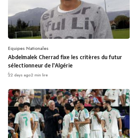
Equipes Nationales
Category
Abdelmalek Cherrad fixe les critères du futur
sélectionneur de l’Algérie
Publié
22 days ago
2 min lire