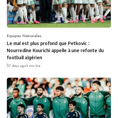
Equipes Nationales
Category
Le mal est plus profond que Petkovic :
Nourredine Kourichi appelle à une refonte du
football algérien
Publié
27 days ago
3 min lire