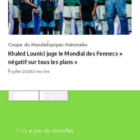
Coupe du Monde
Equipes Nationales
Category
Khaled Lounici juge le Mondial des Fennecs «
négatif sur tous les plans »
Publié
9 juillet 2026
3 min lire
En vedette
Populaire
Il n'y a pas de nouvelles.