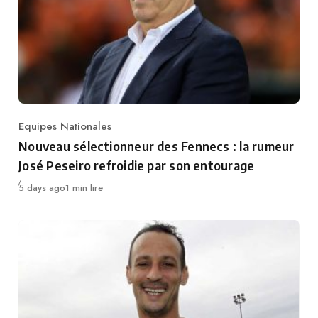
Equipes Nationales
Category
Nouveau sélectionneur des Fennecs : la rumeur
José Peseiro refroidie par son entourage
Publié
5 days ago
1 min lire