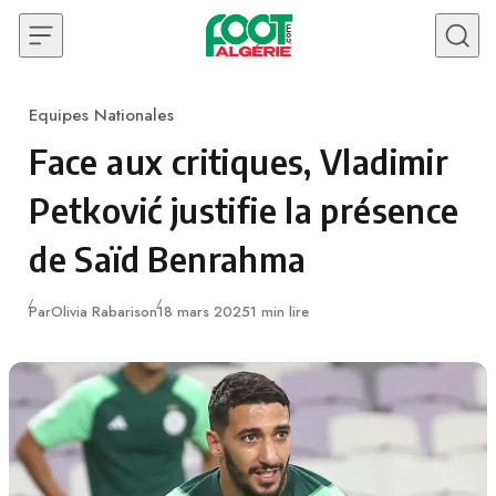
Skip to content
Equipes Nationales
Category
Face aux critiques, Vladimir
Petković justifie la présence
de Saïd Benrahma
Publié
Par
Olivia Rabarison
18 mars 2025
1 min lire