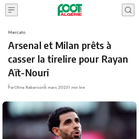
Skip to content
Mercato
Category
Arsenal et Milan prêts à
casser la tirelire pour Rayan
Aït-Nouri
Publié
Par
Olivia Rabarison
6 mars 2025
1 min lire