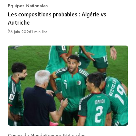
Equipes Nationales
Category
Les compositions probables : Algérie vs
Autriche
Publié
26 juin 2026
1 min lire
Coupe du Monde
Equipes Nationales