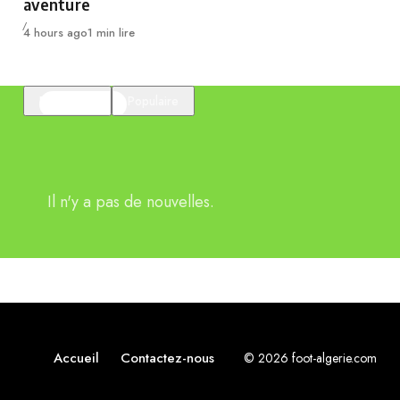
aventure
Publié
4 hours ago
1 min lire
En vedette
Populaire
Il n'y a pas de nouvelles.
Accueil
Contactez-nous
© 2026 foot-algerie.com