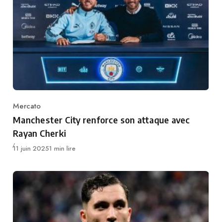
Mercato
Category
Manchester City renforce son attaque avec
Rayan Cherki
Publié
11 juin 2025
1 min lire