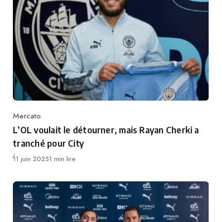
Mercato
Category
L’OL voulait le détourner, mais Rayan Cherki a
tranché pour City
Publié
11 juin 2025
1 min lire