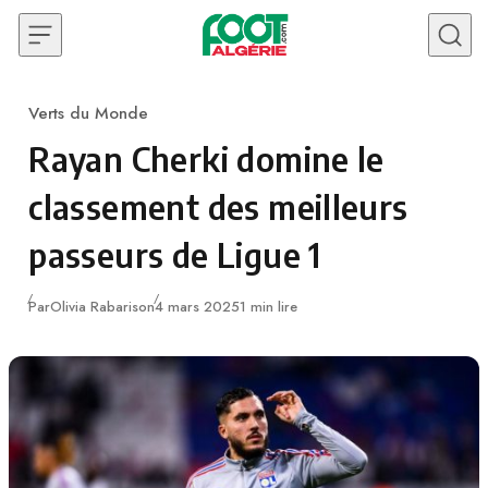
Skip to content
Verts du Monde
Category
Rayan Cherki domine le
classement des meilleurs
passeurs de Ligue 1
Publié
Par
Olivia Rabarison
4 mars 2025
1 min lire