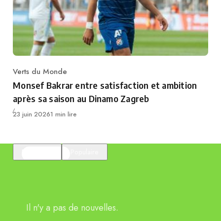
Verts du Monde
Category
Monsef Bakrar entre satisfaction et ambition
après sa saison au Dinamo Zagreb
Publié
23 juin 2026
1 min lire
En vedette
Populaire
Il n'y a pas de nouvelles.