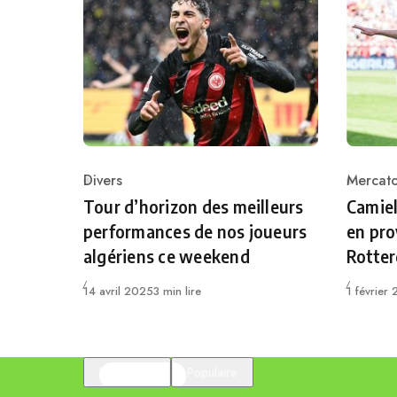
Divers
Mercat
Category
Catego
Tour d’horizon des meilleurs
Camiel
performances de nos joueurs
en pro
algériens ce weekend
Rotte
Publié
Publié
14 avril 2025
3 min lire
1 février
En vedette
Populaire