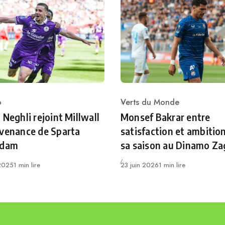
o
Verts du Monde
ry
Category
 Neghli rejoint Millwall
Monsef Bakrar entre
venance de Sparta
satisfaction et ambitio
rdam
sa saison au Dinamo Za
Publié
 2025
1 min lire
23 juin 2026
1 min lire