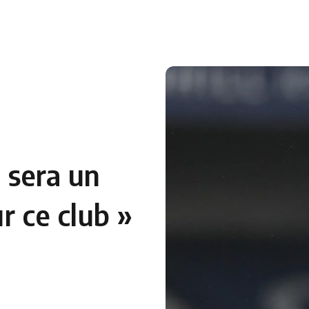
 en Algérie
Equipes Nationales
Verts du Monde
Chaînes-
l sera un
r ce club »