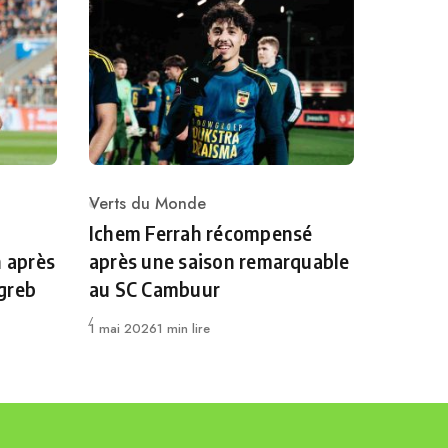
Verts du Monde
Category
Ichem Ferrah récompensé
n après
après une saison remarquable
greb
au SC Cambuur
Publié
1 mai 2026
1 min lire