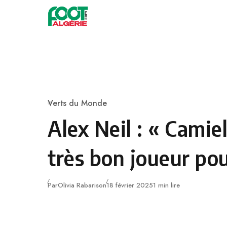
Skip to content
Football
Verts du Monde
Category
Alex Neil : « Camie
très bon joueur pou
Publié
Par
Olivia Rabarison
18 février 2025
1 min lire