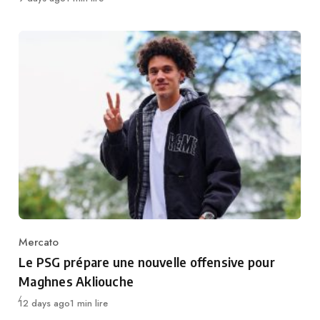
Mercato
Category
Le PSG prépare une nouvelle offensive pour
Maghnes Akliouche
Publié
12 days ago
1 min lire