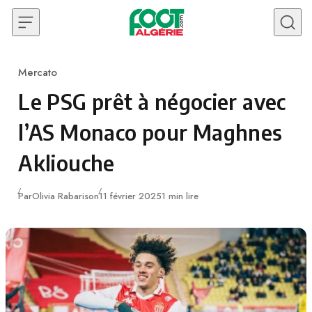
Skip to content
Mercato
Category
Le PSG prêt à négocier avec
l’AS Monaco pour Maghnes
Akliouche
Publié
Par
Olivia Rabarison
11 février 2025
1 min lire