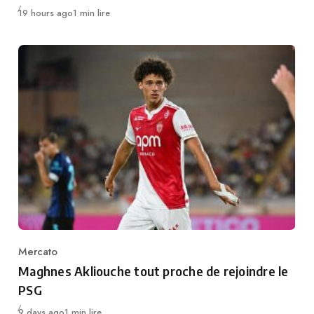
Publié
19 hours ago
1 min lire
Mercato
Category
Maghnes Akliouche tout proche de rejoindre le
PSG
Publié
9 days ago
1 min lire