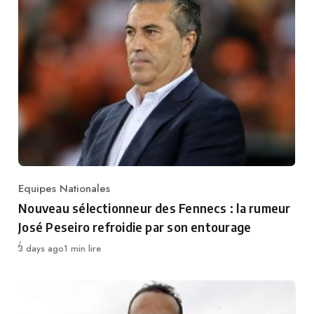
Equipes Nationales
Category
Nouveau sélectionneur des Fennecs : la rumeur
José Peseiro refroidie par son entourage
Publié
3 days ago
1 min lire