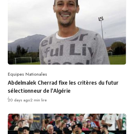
Equipes Nationales
Category
Abdelmalek Cherrad fixe les critères du futur
sélectionneur de l’Algérie
Publié
20 days ago
2 min lire