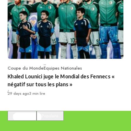
Coupe du Monde
Equipes Nationales
Category
Khaled Lounici juge le Mondial des Fennecs «
négatif sur tous les plans »
Publié
29 days ago
3 min lire
En vedette
Populaire