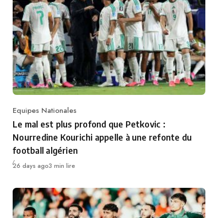
Equipes Nationales
Category
Le mal est plus profond que Petkovic :
Nourredine Kourichi appelle à une refonte du
football algérien
Publié
26 days ago
3 min lire