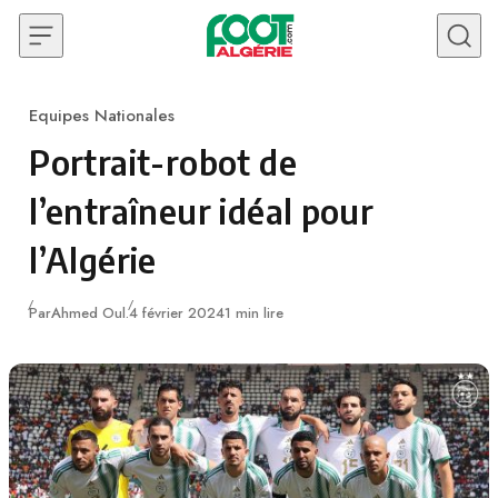
Skip to content
Equipes Nationales
Category
Portrait-robot de
l’entraîneur idéal pour
l’Algérie
Publié
Par
Ahmed Oul.
4 février 2024
1 min lire