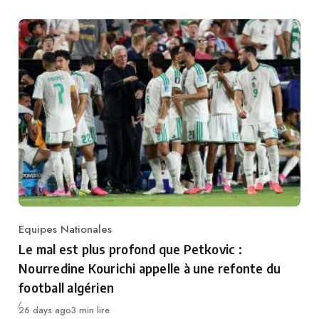
Equipes Nationales
Category
Le mal est plus profond que Petkovic :
Nourredine Kourichi appelle à une refonte du
football algérien
Publié
26 days ago
3 min lire