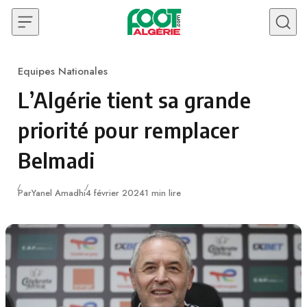
Skip to content
Equipes Nationales
Category
L’Algérie tient sa grande
priorité pour remplacer
Belmadi
Publié
Par
Yanel Amadhi
4 février 2024
1 min lire