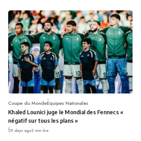
Coupe du Monde
Equipes Nationales
Category
Khaled Lounici juge le Mondial des Fennecs «
négatif sur tous les plans »
Publié
29 days ago
3 min lire