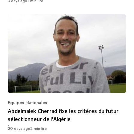
Publié
3 days ago
1 min lire
Equipes Nationales
Category
Abdelmalek Cherrad fixe les critères du futur
sélectionneur de l’Algérie
Publié
20 days ago
2 min lire