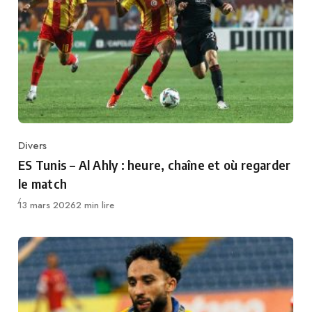
Divers
Category
ES Tunis – Al Ahly : heure, chaîne et où regarder
le match
Publié
13 mars 2026
2 min lire