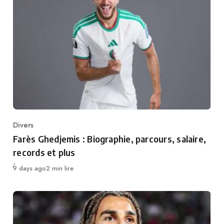
Divers
Category
Farès Ghedjemis : Biographie, parcours, salaire,
records et plus
Publié
9 days ago
2 min lire