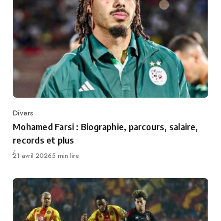
Divers
Category
Mohamed Farsi : Biographie, parcours, salaire,
records et plus
Publié
21 avril 2026
5 min lire