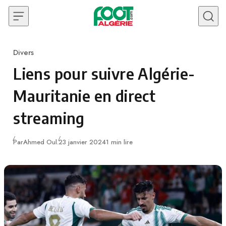
Skip to content
Divers
Category
Liens pour suivre Algérie-
Mauritanie en direct
streaming
Publié
Par
Ahmed Oul.
23 janvier 2024
1 min lire