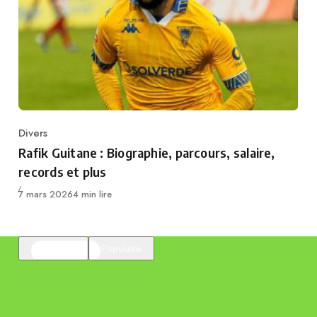
Divers
Category
Rafik Guitane : Biographie, parcours, salaire,
records et plus
Publié
7 mars 2026
4 min lire
En vedette
Populaire