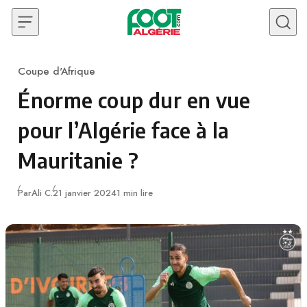
Skip to content
Coupe d'Afrique
Category
Énorme coup dur en vue
pour l’Algérie face à la
Mauritanie ?
Publié
Par
Ali C.
21 janvier 2024
1 min lire