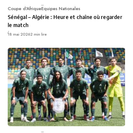
Coupe d'Afrique
Equipes Nationales
Category
Sénégal – Algérie : Heure et chaîne où regarder
le match
Publié
18 mai 2026
2 min lire