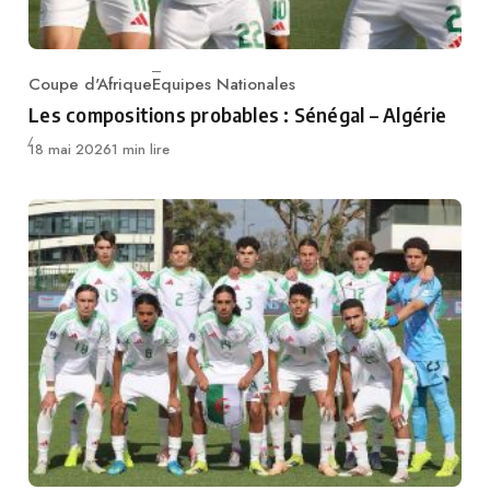
Coupe d'Afrique
Equipes Nationales
Category
Les compositions probables : Sénégal – Algérie
Publié
18 mai 2026
1 min lire