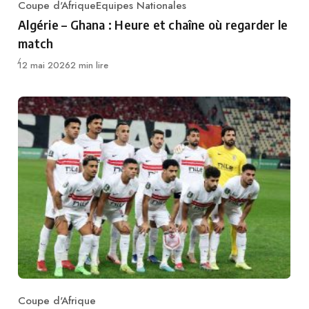
Coupe d'Afrique
Equipes Nationales
Category
Algérie – Ghana : Heure et chaîne où regarder le
match
Publié
12 mai 2026
2 min lire
Coupe d'Afrique
Category