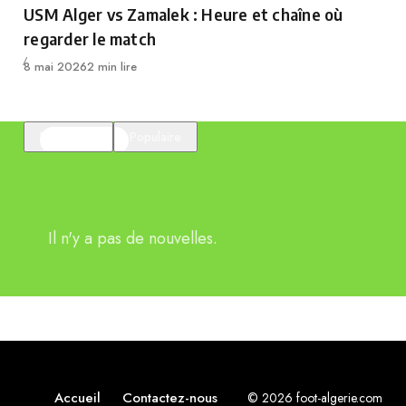
USM Alger vs Zamalek : Heure et chaîne où
regarder le match
Publié
8 mai 2026
2 min lire
En vedette
Populaire
Il n'y a pas de nouvelles.
Accueil
Contactez-nous
© 2026 foot-algerie.com