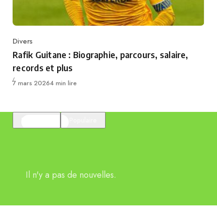
Divers
Category
Rafik Guitane : Biographie, parcours, salaire,
records et plus
Publié
7 mars 2026
4 min lire
En vedette
Populaire
Il n'y a pas de nouvelles.