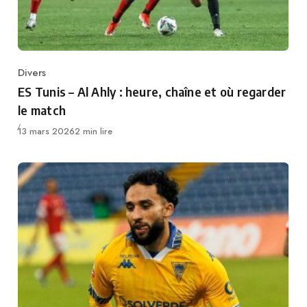
Divers
Category
ES Tunis – Al Ahly : heure, chaîne et où regarder
le match
Publié
13 mars 2026
2 min lire