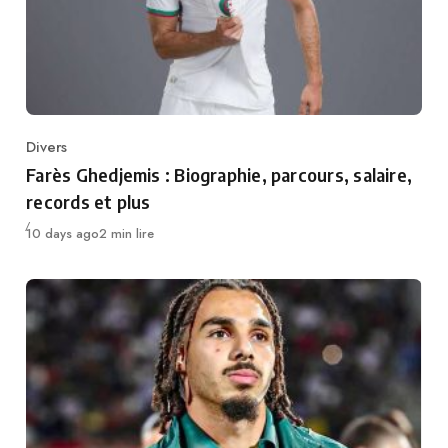
Divers
Category
Farès Ghedjemis : Biographie, parcours, salaire,
records et plus
Publié
10 days ago
2 min lire