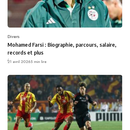
Divers
Category
Mohamed Farsi : Biographie, parcours, salaire,
records et plus
Publié
21 avril 2026
5 min lire