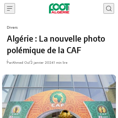
Skip to content
Divers
Category
Algérie : La nouvelle photo
polémique de la CAF
Publié
Par
Ahmed Oul.
2 janvier 2024
1 min lire