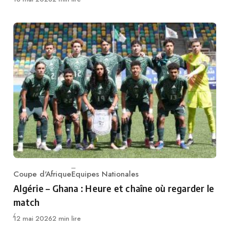
Coupe d'Afrique
Equipes Nationales
Category
Algérie – Ghana : Heure et chaîne où regarder le
match
Publié
12 mai 2026
2 min lire