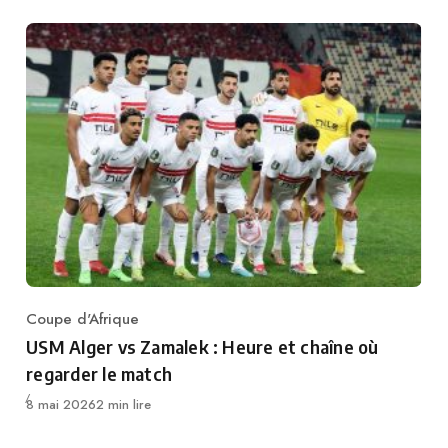
Coupe d'Afrique
Category
USM Alger vs Zamalek : Heure et chaîne où
regarder le match
Publié
8 mai 2026
2 min lire