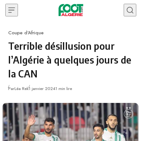
Skip to content
Coupe d'Afrique
Category
Terrible désillusion pour
l’Algérie à quelques jours de
la CAN
Publié
Par
Léa Rek
1 janvier 2024
1 min lire