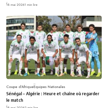
Publié
18 mai 2026
1 min lire
Coupe d'Afrique
Equipes Nationales
Category
Sénégal – Algérie : Heure et chaîne où regarder
le match
Publié
18 mai 2026
2 min lire