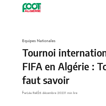
Skip to content
Football
Equipes Nationales
Category
Tournoi internation
FIFA en Algérie : To
faut savoir
Publié
Par
Léa Rek
26 décembre 2023
1 min lire