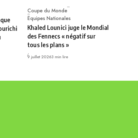
Coupe du Monde
Category
Equipes Nationales
 que
Khaled Lounici juge le Mondial
ourichi
des Fennecs « négatif sur
u
tous les plans »
Publié
9 juillet 2026
3 min lire