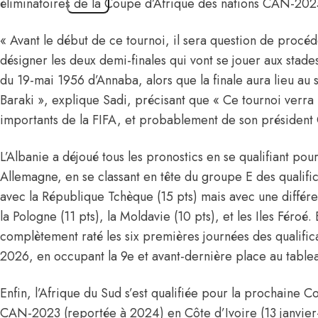
éliminatoires de
la Coupe d’Afrique des nations CAN-202
« Avant le début de ce tournoi, il sera question de procéd
désigner les deux demi-finales qui vont se jouer aux stad
du 19-mai 1956 d’Annaba, alors que la finale aura lieu a
Baraki », explique Sadi, précisant que « Ce tournoi verr
importants de la FIFA, et probablement de son président G
L’Albanie a déjoué tous les pronostics en se qualifiant po
Allemagne, en se classant en tête du groupe E des qualific
avec la République Tchèque (15 pts) mais avec une différ
la Pologne (11 pts), la Moldavie (10 pts), et les Iles Féroé.
complètement raté les six premières journées des qualifi
2026, en occupant la 9e et avant-dernière place au table
Enfin, l’Afrique du Sud s’est qualifiée pour la prochaine 
CAN-2023 (reportée à 2024) en Côte d’Ivoire (13 janvier-