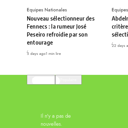
Equipes Nationales
Equipes
Category
Catego
Nouveau sélectionneur des
Abdelm
Fennecs : la rumeur José
critèr
Peseiro refroidie par son
sélect
entourage
Publié
22 days 
Publié
5 days ago
1 min lire
En vedette
Populaire
Il n'y a pas de
nouvelles.