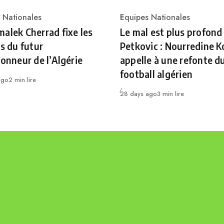
 Nationales
Equipes Nationales
ry
Category
alek Cherrad fixe les
Le mal est plus profond
es du futur
Petkovic : Nourredine K
ionneur de l’Algérie
appelle à une refonte d
football algérien
ago
2 min lire
Publié
28 days ago
3 min lire