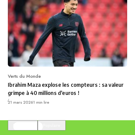
Verts du Monde
Category
Ibrahim Maza explose les compteurs : sa valeur
grimpe à 40 millions d’euros !
Publié
21 mars 2026
1 min lire
En vedette
Populaire