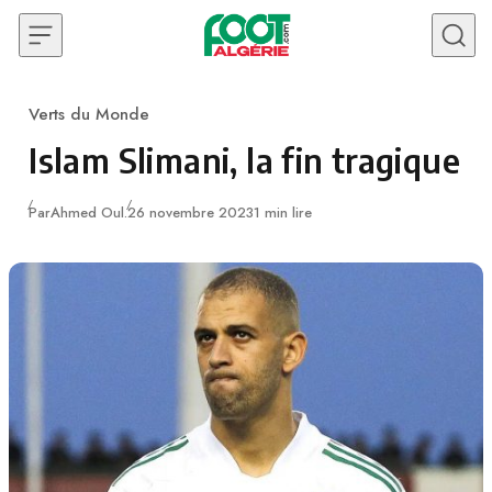
Skip to content
Verts du Monde
Category
Islam Slimani, la fin tragique
Publié
Par
Ahmed Oul.
26 novembre 2023
1 min lire