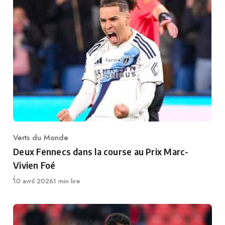
Verts du Monde
Category
Deux Fennecs dans la course au Prix Marc-
Vivien Foé
Publié
10 avril 2026
1 min lire