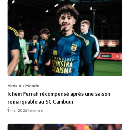
Verts du Monde
Category
Ichem Ferrah récompensé après une saison
remarquable au SC Cambuur
Publié
1 mai 2026
1 min lire