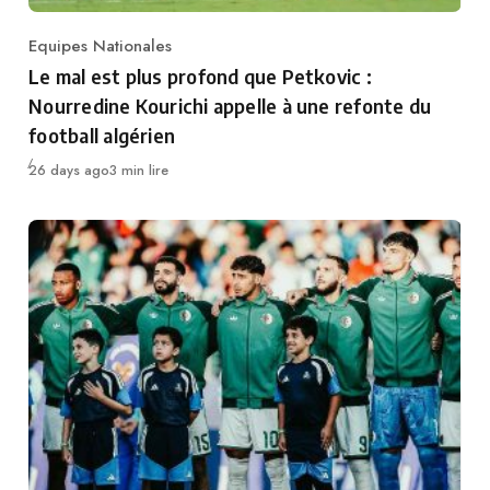
Equipes Nationales
Category
Le mal est plus profond que Petkovic :
Nourredine Kourichi appelle à une refonte du
football algérien
Publié
26 days ago
3 min lire