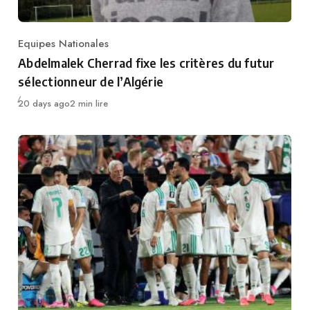
Equipes Nationales
Category
Abdelmalek Cherrad fixe les critères du futur
sélectionneur de l’Algérie
Publié
20 days ago
2 min lire