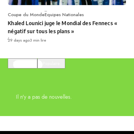
Coupe du Monde
Equipes Nationales
Category
Khaled Lounici juge le Mondial des Fennecs «
négatif sur tous les plans »
Publié
29 days ago
3 min lire
En vedette
Populaire
Il n'y a pas de nouvelles.