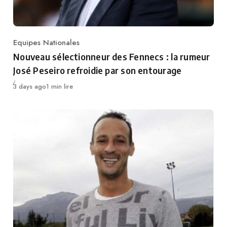
Equipes Nationales
Category
Nouveau sélectionneur des Fennecs : la rumeur
José Peseiro refroidie par son entourage
Publié
3 days ago
1 min lire