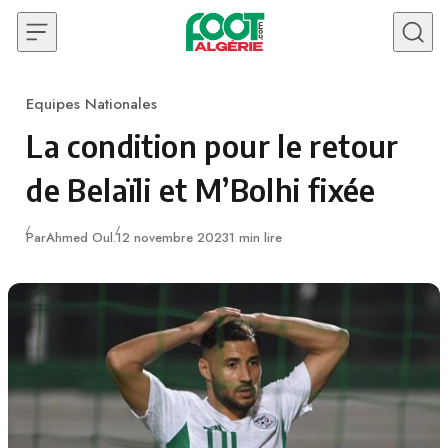
Skip to content
Equipes Nationales
Category
La condition pour le retour
de Belaïli et M’Bolhi fixée
Publié
Par
Ahmed Oul.
12 novembre 2023
1 min lire