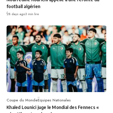
football algérien
Publié
28 days ago
3 min lire
Coupe du Monde
Equipes Nationales
Category
Khaled Lounici juge le Mondial des Fennecs «