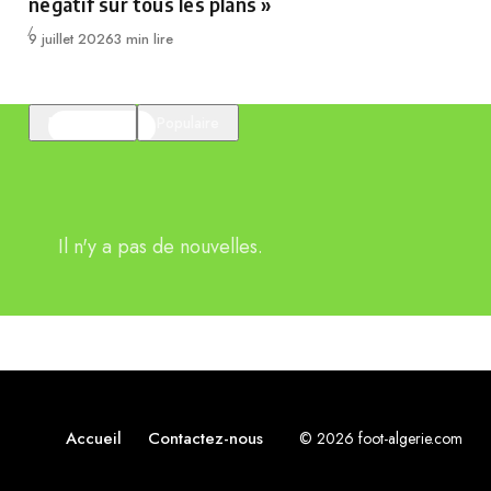
négatif sur tous les plans »
Publié
9 juillet 2026
3 min lire
En vedette
Populaire
Il n'y a pas de nouvelles.
Accueil
Contactez-nous
© 2026 foot-algerie.com