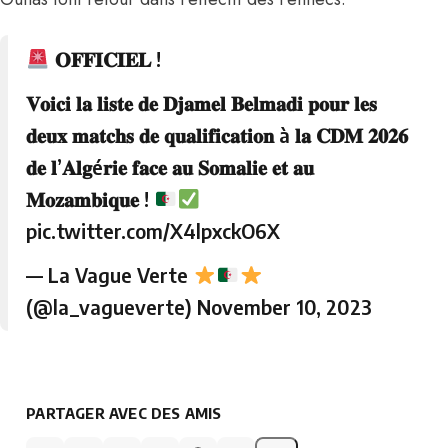
𝐎𝐅𝐅𝐈𝐂𝐈𝐄𝐋 !
𝐕𝐨𝐢𝐜𝐢 𝐥𝐚 𝐥𝐢𝐬𝐭𝐞 𝐝𝐞 𝐃𝐣𝐚𝐦𝐞𝐥 𝐁𝐞𝐥𝐦𝐚𝐝𝐢 𝐩𝐨𝐮𝐫 𝐥𝐞𝐬
𝐝𝐞𝐮𝐱 𝐦𝐚𝐭𝐜𝐡𝐬 𝐝𝐞 𝐪𝐮𝐚𝐥𝐢𝐟𝐢𝐜𝐚𝐭𝐢𝐨𝐧 à 𝐥𝐚 𝐂𝐃𝐌 𝟐𝟎𝟐𝟔
𝐝𝐞 𝐥’𝐀𝐥𝐠é𝐫𝐢𝐞 𝐟𝐚𝐜𝐞 𝐚𝐮 𝐒𝐨𝐦𝐚𝐥𝐢𝐞 𝐞𝐭 𝐚𝐮
𝐌𝐨𝐳𝐚𝐦𝐛𝐢𝐪𝐮𝐞 !
pic.twitter.com/X4lpxckO6X
— La Vague Verte
(@la_vagueverte)
November 10, 2023
PARTAGER AVEC DES AMIS