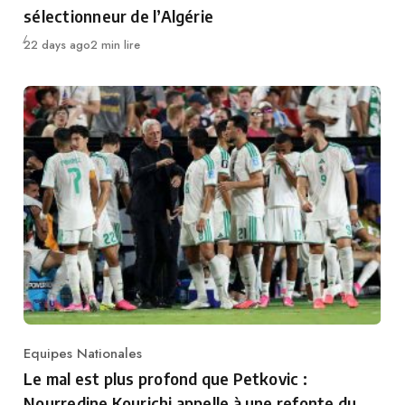
sélectionneur de l’Algérie
Publié
22 days ago
2 min lire
Equipes Nationales
Category
Le mal est plus profond que Petkovic :
Nourredine Kourichi appelle à une refonte du