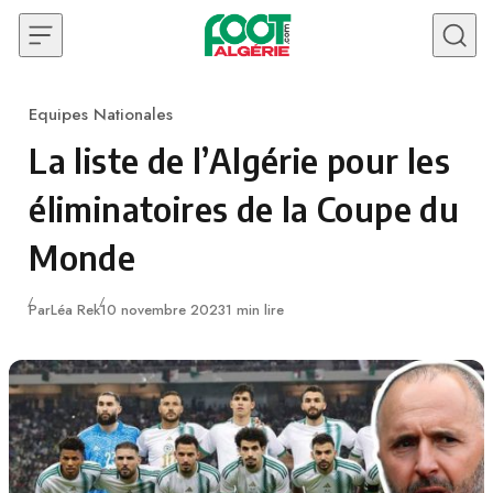
Skip to content
Equipes Nationales
Category
La liste de l’Algérie pour les
éliminatoires de la Coupe du
Monde
Publié
Par
Léa Rek
10 novembre 2023
1 min lire