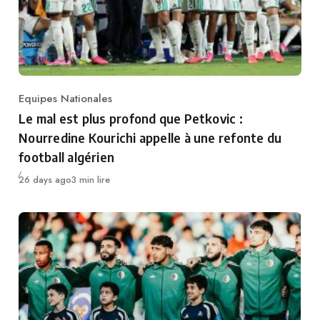
Equipes Nationales
Category
Le mal est plus profond que Petkovic :
Nourredine Kourichi appelle à une refonte du
football algérien
Publié
26 days ago
3 min lire