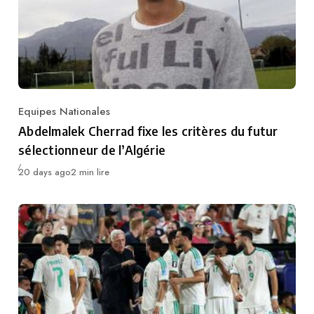
Equipes Nationales
Category
Abdelmalek Cherrad fixe les critères du futur
sélectionneur de l’Algérie
Publié
20 days ago
2 min lire