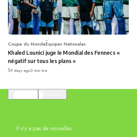
Coupe du Monde
Equipes Nationales
Category
Khaled Lounici juge le Mondial des Fennecs «
négatif sur tous les plans »
Publié
29 days ago
3 min lire
En vedette
Populaire
Il n'y a pas de nouvelles.