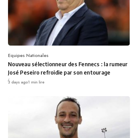
Equipes Nationales
Category
Nouveau sélectionneur des Fennecs : la rumeur
José Peseiro refroidie par son entourage
Publié
3 days ago
1 min lire