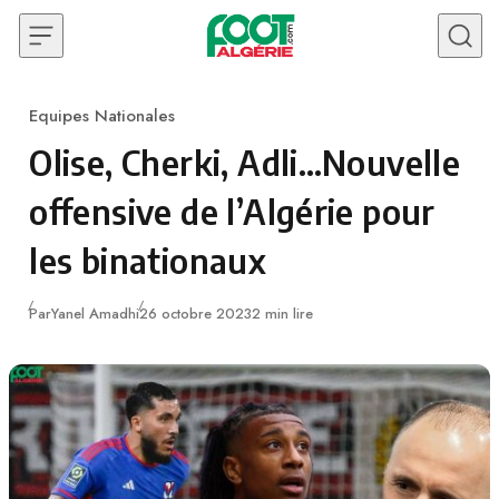
Skip to content
Equipes Nationales
Category
Olise, Cherki, Adli…Nouvelle
offensive de l’Algérie pour
les binationaux
Publié
Par
Yanel Amadhi
26 octobre 2023
2 min lire