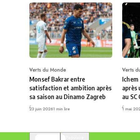
Verts du Monde
Verts 
Category
Catego
Monsef Bakrar entre
Ichem
satisfaction et ambition après
après 
sa saison au Dinamo Zagreb
au SC
Publié
Publié
23 juin 2026
1 min lire
1 mai 20
En vedette
Populaire