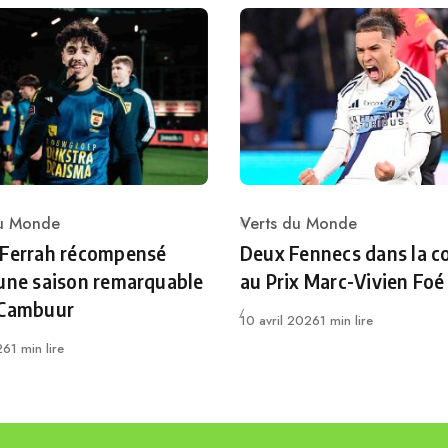
du Monde
Verts du Monde
ry
Category
 Ferrah récompensé
Deux Fennecs dans la c
une saison remarquable
au Prix Marc-Vivien Foé
 Cambuur
Publié
10 avril 2026
1 min lire
26
1 min lire