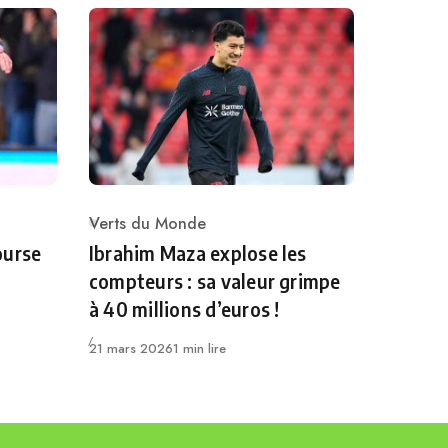
Verts du Monde
Category
ourse
Ibrahim Maza explose les
compteurs : sa valeur grimpe
à 40 millions d’euros !
Publié
21 mars 2026
1 min lire