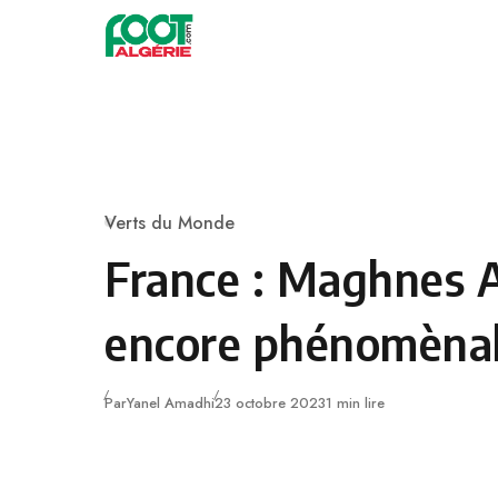
Skip to content
Football
Verts du Monde
Category
France : Maghnes 
encore phénomèna
Publié
Par
Yanel Amadhi
23 octobre 2023
1 min lire