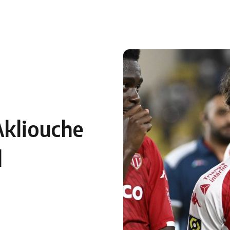
 en Algérie
Equipes Nationales
Verts du Monde
Chaînes-
Akliouche
l