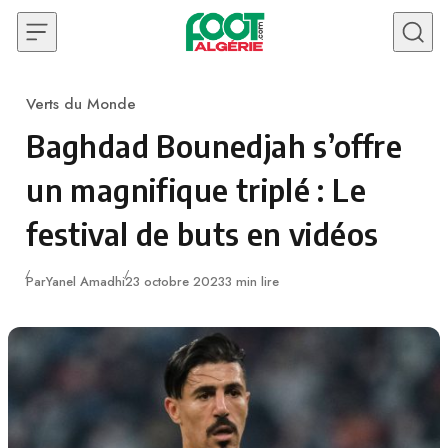
Skip to content
Verts du Monde
Category
Baghdad Bounedjah s’offre
un magnifique triplé : Le
festival de buts en vidéos
Publié
Par
Yanel Amadhi
23 octobre 2023
3 min lire