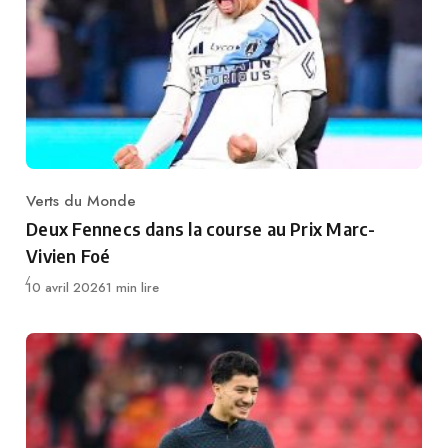
Verts du Monde
Category
Deux Fennecs dans la course au Prix Marc-
Vivien Foé
Publié
10 avril 2026
1 min lire