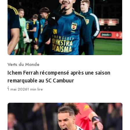
Verts du Monde
Category
Ichem Ferrah récompensé après une saison
remarquable au SC Cambuur
Publié
1 mai 2026
1 min lire