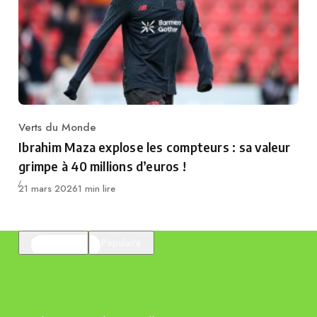
Verts du Monde
Category
Ibrahim Maza explose les compteurs : sa valeur
grimpe à 40 millions d’euros !
Publié
21 mars 2026
1 min lire
En vedette
Populaire