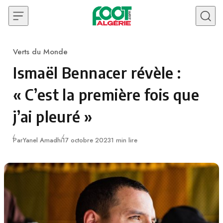
Skip to content
Verts du Monde
Category
Ismaël Bennacer révèle :
« C’est la première fois que
j’ai pleuré »
Publié
Par
Yanel Amadhi
17 octobre 2023
1 min lire