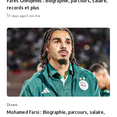
Farès Ghedjemis : Biographie, parcours, salaire,
records et plus
Publié
10 days ago
2 min lire
Divers
Category
Mohamed Farsi : Biographie, parcours, salaire,