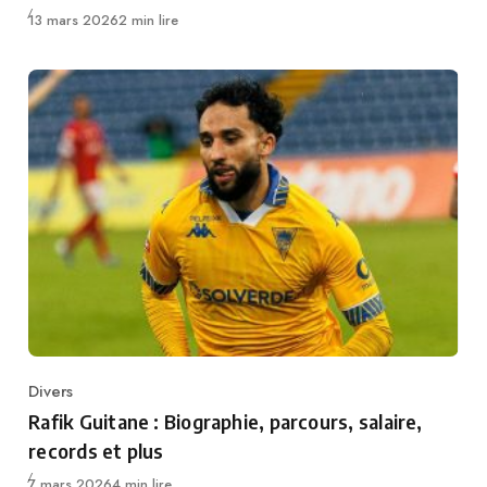
Publié
13 mars 2026
2 min lire
Divers
Category
Rafik Guitane : Biographie, parcours, salaire,
records et plus
Publié
7 mars 2026
4 min lire