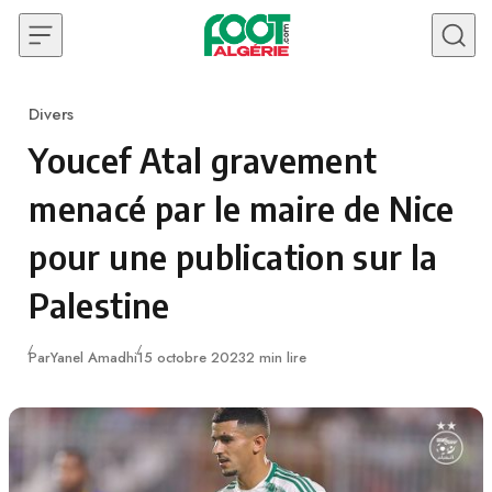
Skip to content
Divers
Category
Youcef Atal gravement
menacé par le maire de Nice
pour une publication sur la
Palestine
Publié
Par
Yanel Amadhi
15 octobre 2023
2 min lire