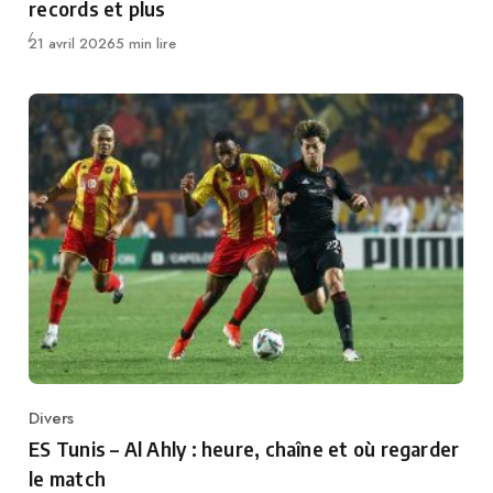
records et plus
Publié
21 avril 2026
5 min lire
Divers
Category
ES Tunis – Al Ahly : heure, chaîne et où regarder
le match